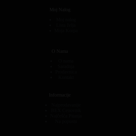
Moj Nalog
Moj nalog
Lista želja
Moja Korpa
O Nama
O nama
Saradnja
Prodavnica
Kontakt
Informacije
Najprodavanije
BEX Cenovnik
Najčešća Pitanja
Na popustu