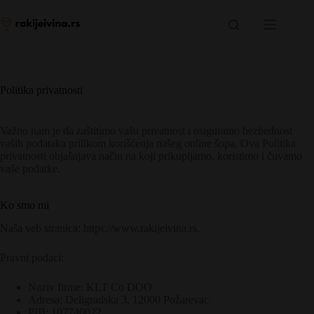
Skip
to
content
Politika privatnosti
Važno nam je da zaštitimo vašu privatnost i osiguramo bezbednost
vaših podataka prilikom korišćenja našeg online šopa. Ova Politika
privatnosti objašnjava način na koji prikupljamo, koristimo i čuvamo
vaše podatke.
Ko smo mi
Naša veb stranica: https://www.rakijeivina.rs.
Pravni podaci:
Naziv firme: KLT Co DOO
Adresa: Deligradska 3, 12000 Požarevac
PIB: 107740022