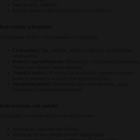
Matični broj: 20862661
Kontakt podaci: office@rakijeivina.rs | 012511255
Koje podatke prikupljamo
Prikupljamo sledeće vrste podataka o korisnicima:
Lični podaci
: Ime, prezime, adresa za dostavu, broj telefona,
email adresa.
Podaci o narudžbinama
: Informacije o kupljenim proizvodima,
datumi narudžbina i status isporuke.
Tehnički podaci
: IP adresa, tip pregledača, operativni sistem, i
podaci o interakciji sa našim veb sajtom (kolačići).
Opcionalni podaci
: Informacije koje sami dostavite, poput
komentara ili povratnih informacija.
Kako koristimo vaše podatke
Vaši podaci se koriste isključivo u sledeće svrhe:
Realizacija i isporuka narudžbina.
Izdavanje računa i drugih pravnih dokumenata.