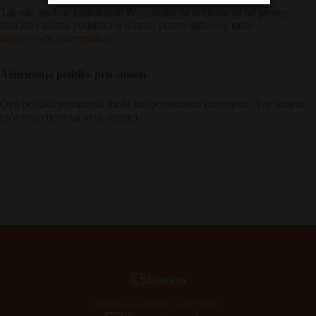
Takođe, možete kontaktirati Poverenika za informacije od javnog
značaja i zaštitu podataka o ličnosti putem njihovog sajta:
https://www.poverenik.rs/
.
Ažuriranja politike privatnosti
Ova politika privatnosti može biti povremeno izmenjena. Sve izmene
biće objavljene na ovoj stranici.
Dostava
Isporuka na teritoriji cele Srbije.