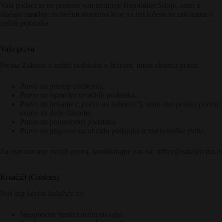
Vaši podaci se ne prenose van teritorije Republike Srbije, osim u
slučaju saradnje sa trećim stranama koje su usklađene sa zakonima o
zaštiti podataka.
Vaša prava
Prema Zakonu o zaštiti podataka o ličnosti, imate sledeća prava:
Pravo na pristup podacima.
Pravo na ispravku netačnih podataka.
Pravo na brisanje („pravo na zaborav“), osim ako postoji pravni
osnov za dalje čuvanje.
Pravo na prenosivost podataka.
Pravo na prigovor na obradu podataka u marketinške svrhe.
Za ostvarivanje svojih prava, kontaktirajte nas na: office@rakijeivina.rs
Kolačići (Cookies)
Naš sajt koristi kolačiće za:
Neophodne funkcionalnosti sajta.