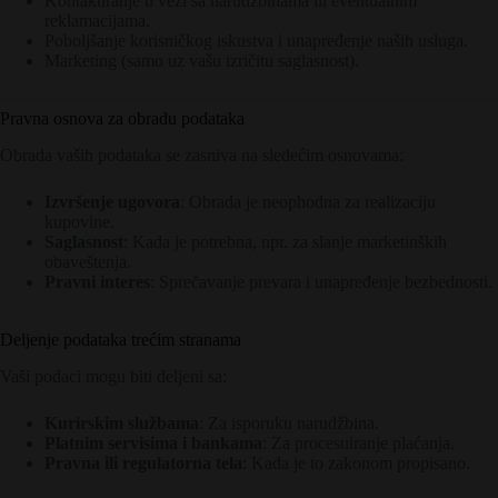
Kontaktiranje u vezi sa narudžbinama ili eventualnim
reklamacijama.
Poboljšanje korisničkog iskustva i unapređenje naših usluga.
Marketing (samo uz vašu izričitu saglasnost).
Pravna osnova za obradu podataka
Obrada vaših podataka se zasniva na sledećim osnovama:
Izvršenje ugovora
: Obrada je neophodna za realizaciju
kupovine.
Saglasnost
: Kada je potrebna, npr. za slanje marketinških
obaveštenja.
Pravni interes
: Sprečavanje prevara i unapređenje bezbednosti.
Deljenje podataka trećim stranama
Vaši podaci mogu biti deljeni sa:
Kurirskim službama
: Za isporuku narudžbina.
Platnim servisima i bankama
: Za procesuiranje plaćanja.
Pravna ili regulatorna tela
: Kada je to zakonom propisano.