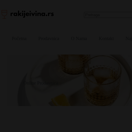
Skip
to
content
No
results
Početna
Prodavnica
O Nama
Kontakt
Naj
Online Prodavnica