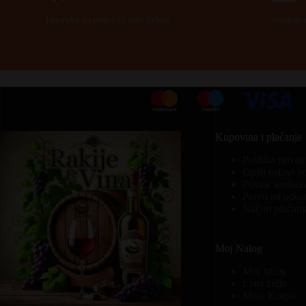
Isporuka na teritoriji cele Srbije.
Siguran 
Kupovina i plaćanje
Politika privat
Opšti uslovi k
Povrat sredsta
Pravo na odust
Načini plaćanj
Moj Nalog
Moj nalog
Lista želja
Moja Korpa