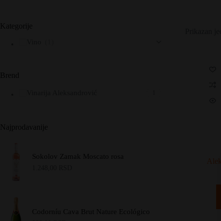
Kategorije
Prikazan je
Vino
(1)
Brend
Vinarija Aleksandrović
1
Najprodavanije
Sokolov Zamak Moscato rosa
Alek
1.248,00
RSD
Codorníu Cava Brut Nature Ecológico