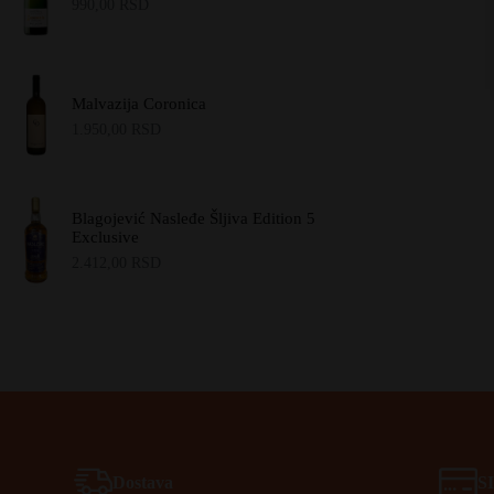
990,00
RSD
Malvazija Coronica
1.950,00
RSD
Blagojević Nasleđe Šljiva Edition 5
Exclusive
2.412,00
RSD
Dostava
S