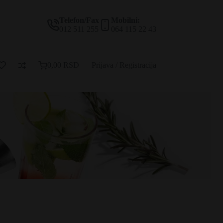
Telefon/Fax
Mobilni:
012 511 255
064 115 22 43
0,00
RSD
Prijava / Registracija
Korpa
za
kupovinu