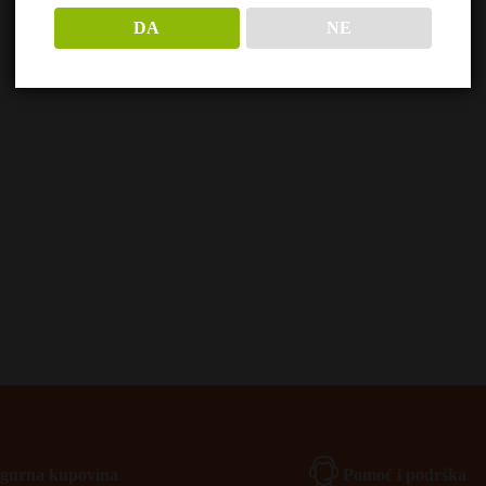
DA
NE
Igurna kupovina
Pomoć i podrška