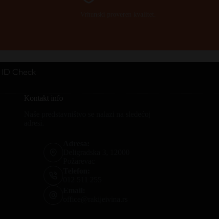
Vrhunski proveren kvalitet.
Kontakt info
Naše predstavništvo se nalazi na sledećoj
adresi.
Adresa:
Deligradska 3, 12000
Požarevac
Telefon:
012 511 255
Email:
office@rakijeivina.rs