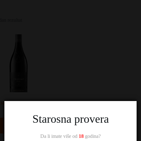
dan rezultat
sandrović Trijumf Noir
2.100,00
RSD
Starosna provera
Dodaj u korpu
Da li imate više od
18
godina?