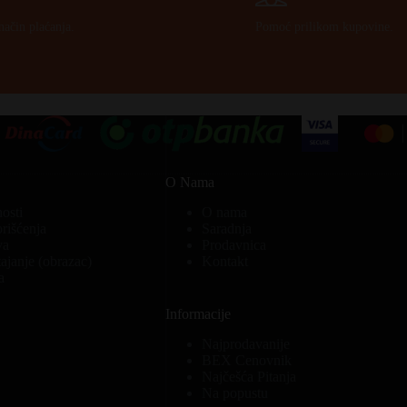
način plaćanja.
Pomoć prilikom kupovine.
O Nama
nosti
O nama
orišćenja
Saradnja
va
Prodavnica
ajanje (obrazac)
Kontakt
a
Informacije
Najprodavanije
BEX Cenovnik
Najčešća Pitanja
Na popustu