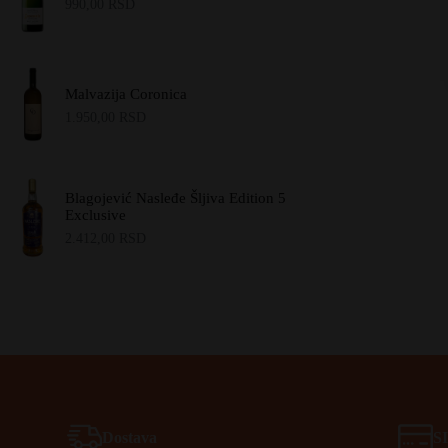
990,00
RSD
Malvazija Coronica
1.950,00
RSD
Blagojević Nasleđe Šljiva Edition 5
Exclusive
2.412,00
RSD
Dostava
S