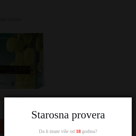
dan rezultat
ovanović Belo Bag in
Box 5L
Starosna provera
2.400,00
RSD
Dodaj u korpu
Da li imate više od
18
godina?