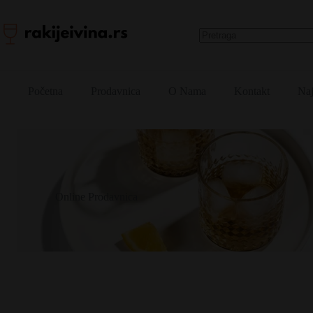
Skip
to
content
No
results
Početna
Prodavnica
O Nama
Kontakt
Naj
Online Prodavnica