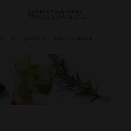
Telefon/Fax
Mobilni:
012 511 255
064 115 22 43
0,00
RSD
Prijava / Registracija
Korpa
za
kupovinu