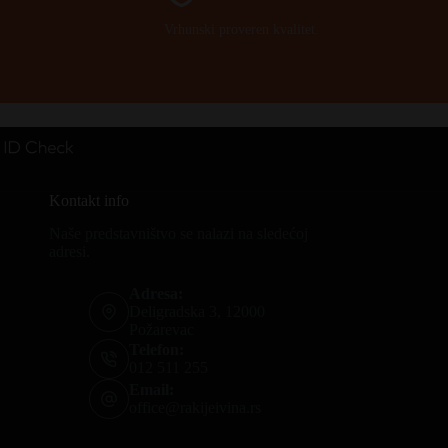
Vrhunski proveren kvalitet.
Kontakt info
Naše predstavništvo se nalazi na sledećoj
adresi.
Adresa:
Deligradska 3, 12000
Požarevac
Telefon:
012 511 255
Email:
office@rakijeivina.rs