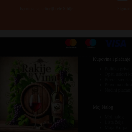
Isporuka na teritoriji cele Srbije.
Siguran 
Kupovina i plaćanje
Politika privat
Opšti uslovi k
Povrat sredsta
Pravo na odust
Načini plaćanj
Moj Nalog
Moj nalog
Lista želja
Moja Korpa