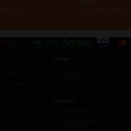
način plaćanja.
Pomoć prilikom kupovine.
O Nama
nosti
O nama
orišćenja
Saradnja
va
Prodavnica
ajanje (obrazac)
Kontakt
a
Informacije
Najprodavanije
BEX Cenovnik
Najčešća Pitanja
Na popustu