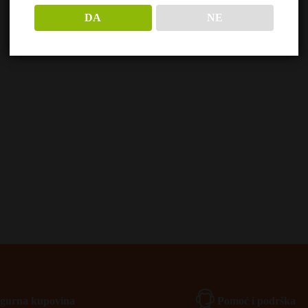
DA
NE
Igurna kupovina
Pomoć i podrška