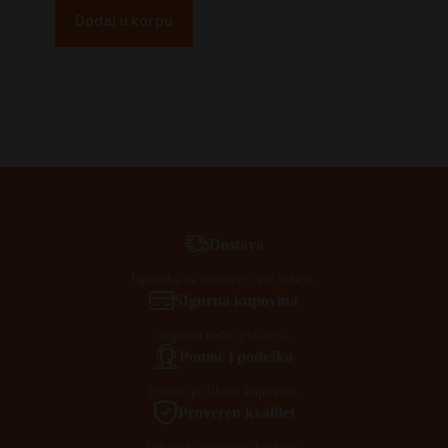
Dodaj u korpu
Dostava
Isporuka na teritoriji cele Srbije.
SIgurna kupovina
Siguran način plaćanja.
Pomoć i podrška
Pomoć prilikom kupovine.
Proveren kvalitet
Vrhunski proveren kvalitet.