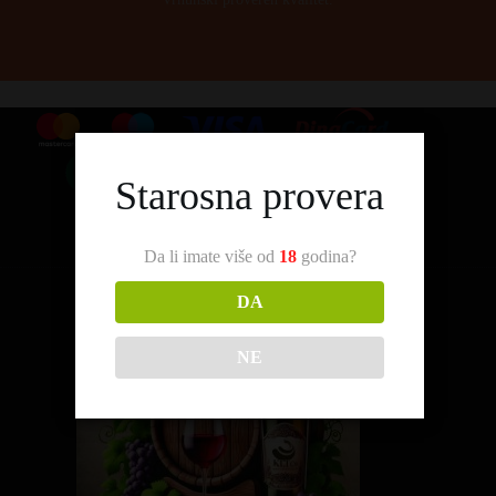
Starosna provera
Da li imate više od
18
godina?
DA
NE