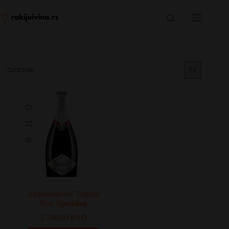
Skip
to
content
FILTER
Aleksandrović Trijumf
Noir Sparkling
1.740,00
RSD