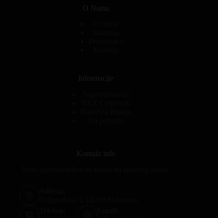
O Nama
O nama
Saradnja
Prodavnica
Kontakt
Informacije
Najprodavanije
BEX Cenovnik
Najčešća Pitanja
Na popustu
Kontakt info
Naše predstavništvo se nalazi na sledećoj adresi.
Adresa:
Deligradska 3, 12000 Požarevac
Telefon:
Email: