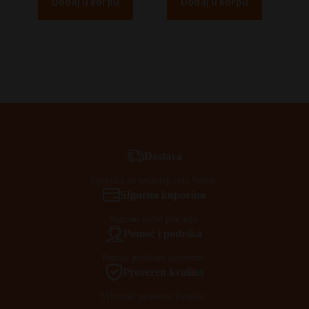
Dodaj u korpu
Dodaj u korpu
Dostava
Isporuka na teritoriji cele Srbije.
SIgurna kupovina
Siguran način plaćanja.
Pomoć i podrška
Pomoć prilikom kupovine.
Proveren kvalitet
Vrhunski proveren kvalitet.