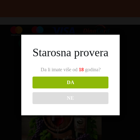
Starosna provera
Da li imate više od
18
godina?
DA
NE