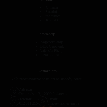
O nama
Saradnja
Prodavnica
Kontakt
Informacije
Najprodavanije
BEX Cenovnik
Najčešća Pitanja
Na popustu
Kontakt info
Naše predstavništvo se nalazi na sledećoj adresi.
Adresa:
Deligradska 3, 12000 Požarevac
Telefon:
Email:
012 511 255
office@rakijeivina.rs