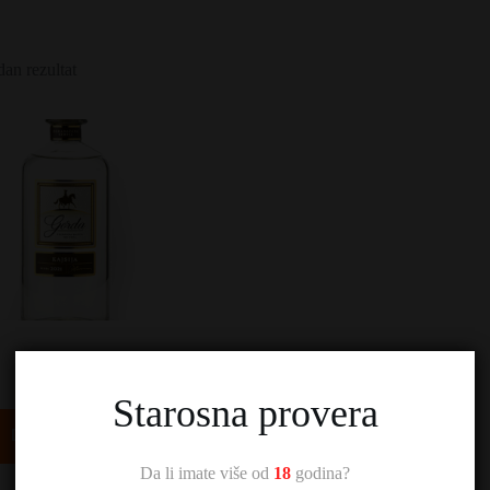
dan rezultat
Gorda Kajsija
3.000,00
RSD
Starosna provera
Dodaj u korpu
Da li imate više od
18
godina?