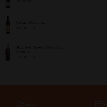
990,00
RSD
Malvazija Coronica
1.950,00
RSD
Blagojević Nasleđe Šljiva Edition 5
Exclusive
2.412,00
RSD
Dostava
S