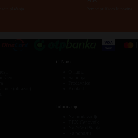
način plaćanja.
Pomoć prilikom kupovine.
O Nama
nosti
O nama
orišćenja
Saradnja
va
Prodavnica
ajanje (obrazac)
Kontakt
a
Informacije
Najprodavanije
BEX Cenovnik
Najčešća Pitanja
Na popustu