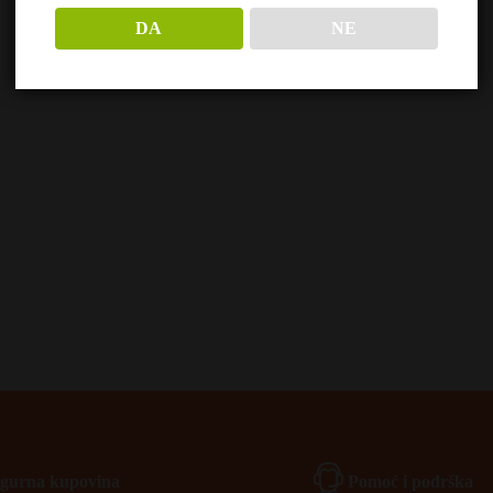
DA
NE
Igurna kupovina
Pomoć i podrška