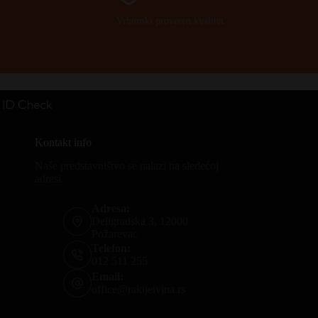
Vrhunski proveren kvalitet.
Kontakt info
Naše predstavništvo se nalazi na sledećoj
adresi.
Adresa:
Deligradska 3, 12000
Požarevac
Telefon:
012 511 255
Email:
office@rakijeivina.rs