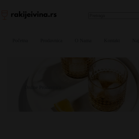
Skip
to
content
No
results
Početna
Prodavnica
O Nama
Kontakt
Naj
Online Prodavnica