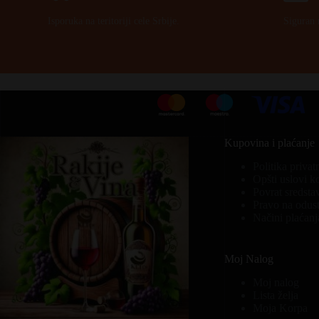
Isporuka na teritoriji cele Srbije.
Siguran 
Kupovina i plaćanje
Politika privat
Opšti uslovi k
Povrat sredsta
Pravo na odust
Načini plaćanj
Moj Nalog
Moj nalog
Lista želja
Moja Korpa