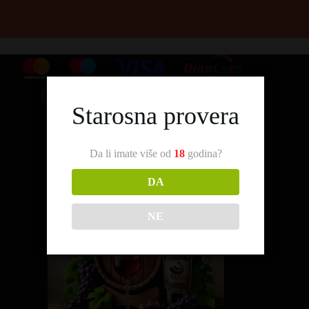
Starosna provera
Da li imate više od
18
godina?
DA
NE