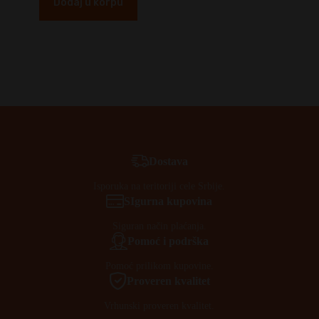
Dodaj u korpu
Dostava
Isporuka na teritoriji cele Srbije.
SIgurna kupovina
Siguran način plaćanja.
Pomoć i podrška
Pomoć prilikom kupovine.
Proveren kvalitet
Vrhunski proveren kvalitet.