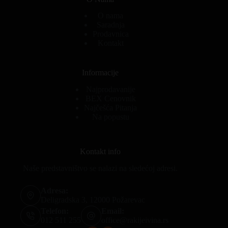
O nama
Saradnja
Prodavnica
Kontakt
Informacije
Najprodavanije
BEX Cenovnik
Najčešća Pitanja
Na popustu
Kontakt info
Naše predstavništvo se nalazi na sledećoj adresi.
Adresa:
Deligradska 3, 12000 Požarevac
Telefon:
Email:
012 511 255
office@rakijeivina.rs