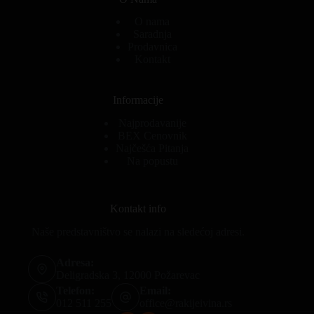
O nama
Saradnja
Prodavnica
Kontakt
Informacije
Najprodavanije
BEX Cenovnik
Najčešća Pitanja
Na popustu
Kontakt info
Naše predstavništvo se nalazi na sledećoj adresi.
Adresa:
Deligradska 3, 12000 Požarevac
Telefon:
Email:
012 511 255
office@rakijeivina.rs