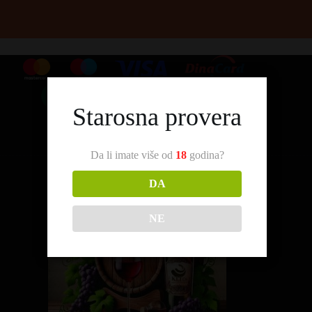
Starosna provera
Da li imate više od
18
godina?
DA
NE