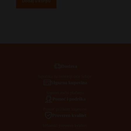
Dodaj u korpu
Dostava
Isporuka na teritoriji cele Srbije.
SIgurna kupovina
Siguran način plaćanja.
Pomoć i podrška
Pomoć prilikom kupovine.
Proveren kvalitet
Vrhunski proveren kvalitet.