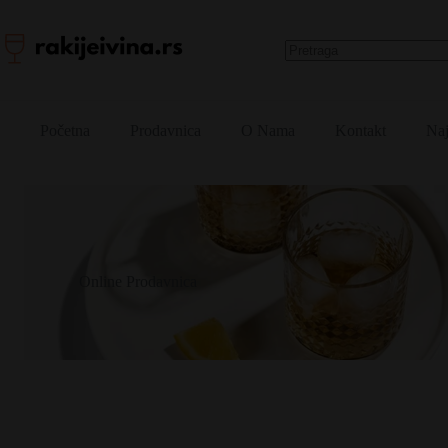
Skip
to
content
No
results
Početna
Prodavnica
O Nama
Kontakt
Naj
Online Prodavnica