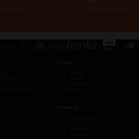
način plaćanja.
Pomoć prilikom kupovine.
O Nama
nosti
O nama
orišćenja
Saradnja
va
Prodavnica
ajanje (obrazac)
Kontakt
a
Informacije
Najprodavanije
BEX Cenovnik
Najčešća Pitanja
Na popustu