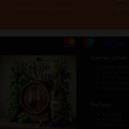
Isporuka na teritoriji cele Srbije.
Siguran 
Kupovina i plaćanje
Politika privat
Opšti uslovi k
Povrat sredsta
Pravo na odust
Načini plaćanj
Moj Nalog
Moj nalog
Lista želja
Moja Korpa