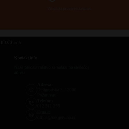
Vrhunski proveren kvalitet.
Kontakt info
Naše predstavništvo se nalazi na sledećoj
adresi.
Adresa:
Deligradska 3, 12000
Požarevac
Telefon:
012 511 255
Email:
office@rakijeivina.rs