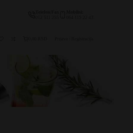
Telefon/Fax
Mobilni:
012 511 255
064 115 22 43
0,00
RSD
Prijava / Registracija
Korpa
za
kupovinu