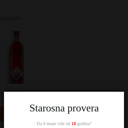
dan rezultat
eksandrović Varijanta
1.170,00
RSD
Starosna provera
Dodaj u korpu
Da li imate više od
18
godina?