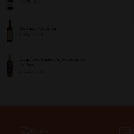
990,00
RSD
Malvazija Coronica
1.950,00
RSD
Blagojević Nasleđe Šljiva Edition 5
Exclusive
2.412,00
RSD
Dostava
S