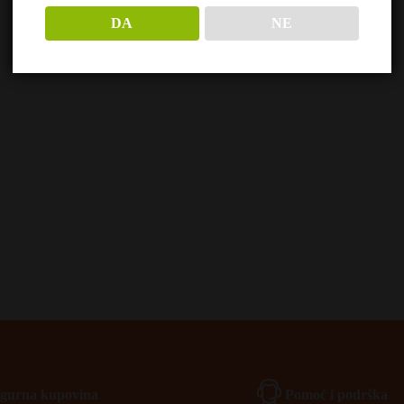
DA
NE
Igurna kupovina
Pomoć i podrška