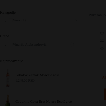
Kategorije
Prikazan je
Vino
(1)
Brend
Vinarija Aleksandrović
1
Najprodavanije
Sokolov Zamak Moscato rosa
Al
1.248,00
RSD
Codorníu Cava Brut Nature Ecológico