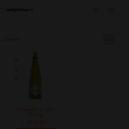
Skip
to
content
FILTER
Aleksandrović Oplen
Rizling
1.380,00
RSD