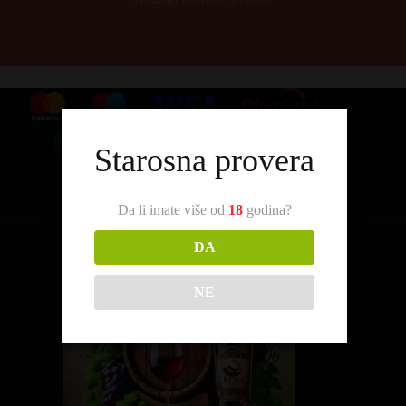
Starosna provera
Da li imate više od
18
godina?
DA
NE