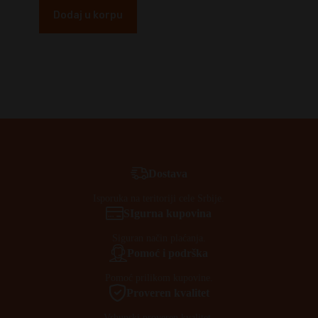
Dodaj u korpu
Dostava
Isporuka na teritoriji cele Srbije.
SIgurna kupovina
Siguran način plaćanja.
Pomoć i podrška
Pomoć prilikom kupovine.
Proveren kvalitet
Vrhunski proveren kvalitet.