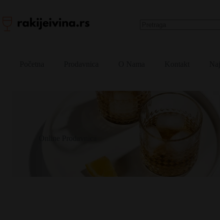
Skip
to
content
No
results
Početna
Prodavnica
O Nama
Kontakt
Naj
Online Prodavnica