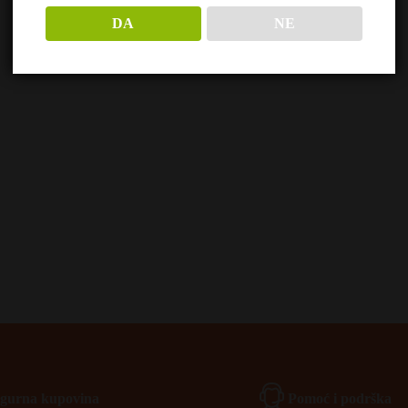
DA
NE
Igurna kupovina
Pomoć i podrška