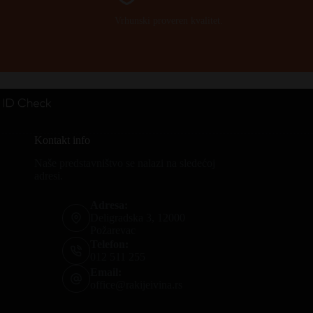
Vrhunski proveren kvalitet.
Kontakt info
Naše predstavništvo se nalazi na sledećoj
adresi.
Adresa:
Deligradska 3, 12000
Požarevac
Telefon:
012 511 255
Email:
office@rakijeivina.rs