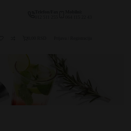
Telefon/Fax
Mobilni:
012 511 255
064 115 22 43
0,00
RSD
Prijava / Registracija
Korpa
za
kupovinu