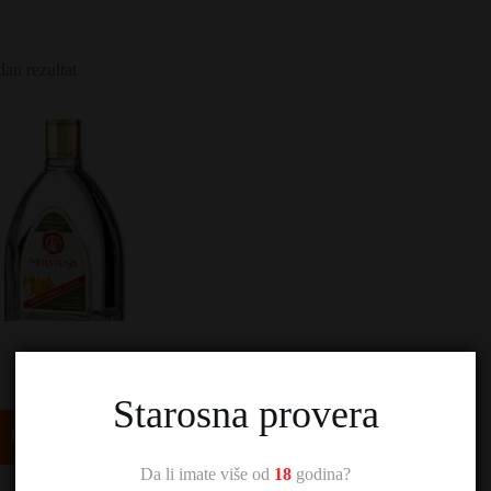
dan rezultat
Zarić Nirvana
3.060,00
RSD
Starosna provera
Dodaj u korpu
Da li imate više od
18
godina?