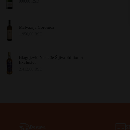
990,00
RSD
Malvazija Coronica
1.950,00
RSD
Blagojević Nasleđe Šljiva Edition 5
Exclusive
2.412,00
RSD
Dostava
S