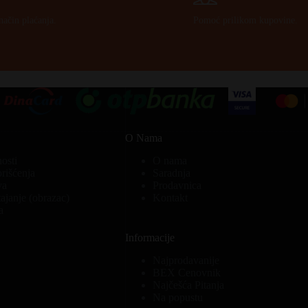
način plaćanja.
Pomoć prilikom kupovine.
O Nama
nosti
O nama
orišćenja
Saradnja
va
Prodavnica
ajanje (obrazac)
Kontakt
a
Informacije
Najprodavanije
BEX Cenovnik
Najčešća Pitanja
Na popustu