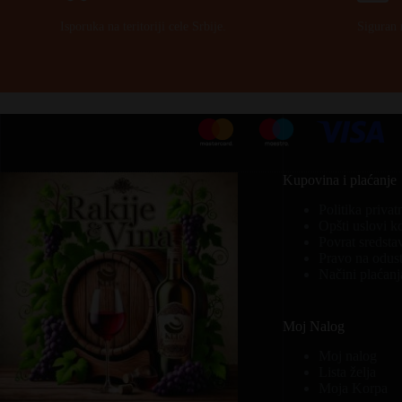
Isporuka na teritoriji cele Srbije.
Siguran 
Kupovina i plaćanje
Politika privat
Opšti uslovi k
Povrat sredsta
Pravo na odust
Načini plaćanj
Moj Nalog
Moj nalog
Lista želja
Moja Korpa