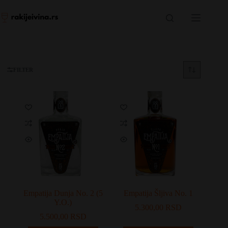
Skip
to
content
FILTER
Empatija Dunja No. 2 (5
Empatija Šljiva No. 1
Y.O.)
5.300,00
RSD
5.500,00
RSD