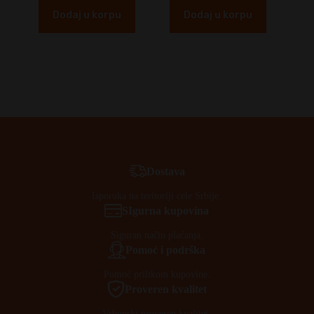
Dodaj u korpu
Dodaj u korpu
Dostava
Isporuka na teritoriji cele Srbije.
SIgurna kupovina
Siguran način plaćanja.
Pomoć i podrška
Pomoć prilikom kupovine.
Proveren kvalitet
Vrhunski proveren kvalitet.