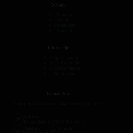
O Nama
O nama
Saradnja
Prodavnica
Kontakt
Informacije
Najprodavanije
BEX Cenovnik
Najčešća Pitanja
Na popustu
Kontakt info
Naše predstavništvo se nalazi na sledećoj adresi.
Adresa:
Deligradska 3, 12000 Požarevac
Telefon:
Email: