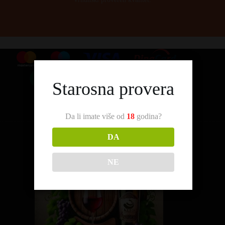
Starosna provera
Da li imate više od
18
godina?
DA
NE