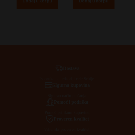
Dodaj u korpu
Dodaj u korpu
Dostava
Isporuka na teritoriji cele Srbije.
SIgurna kupovina
Siguran način plaćanja.
Pomoć i podrška
Pomoć prilikom kupovine.
Proveren kvalitet
Vrhunski proveren kvalitet.