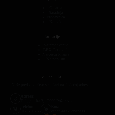
O nama
Saradnja
Prodavnica
Kontakt
Informacije
Najprodavanije
BEX Cenovnik
Najčešća Pitanja
Na popustu
Kontakt info
Naše predstavništvo se nalazi na sledećoj adresi.
Adresa:
Deligradska 3, 12000 Požarevac
Telefon:
Email:
012 511 255
office@rakijeivina.rs