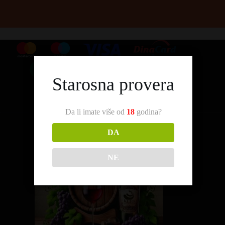
Starosna provera
Da li imate više od
18
godina?
DA
NE