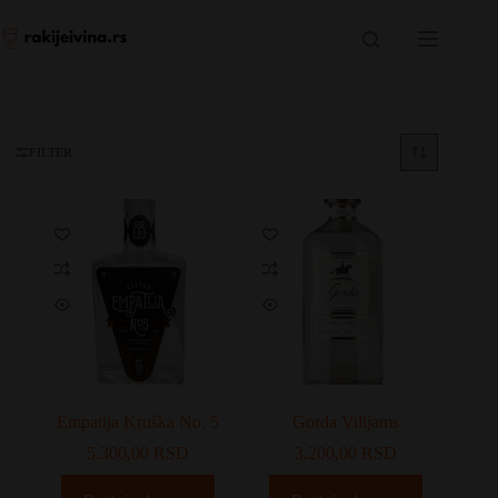
Skip
to
content
FILTER
Empatija Kruška No. 5
Gorda Vilijams
5.300,00
RSD
3.200,00
RSD