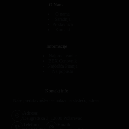
O Nama
O nama
Saradnja
Prodavnica
Kontakt
Informacije
Najprodavanije
BEX Cenovnik
Najčešća Pitanja
Na popustu
Kontakt info
Naše predstavništvo se nalazi na sledećoj adresi.
Adresa:
Deligradska 3, 12000 Požarevac
Telefon:
Email: