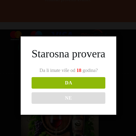
Starosna provera
Da li imate više od
18
godina?
DA
NE