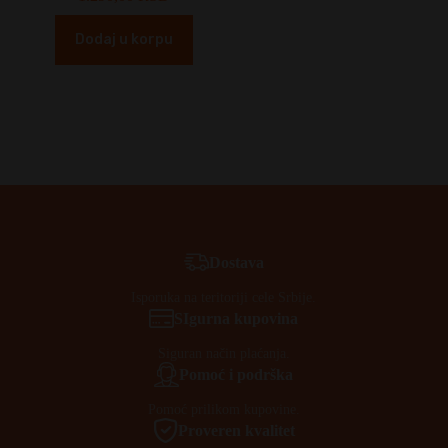
Dodaj u korpu
Dostava
Isporuka na teritoriji cele Srbije.
SIgurna kupovina
Siguran način plaćanja.
Pomoć i podrška
Pomoć prilikom kupovine.
Proveren kvalitet