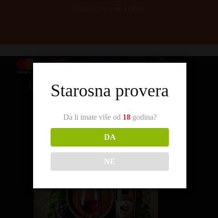
Vrhunski proveren kvalitet.
Starosna provera
Da li imate više od
18
godina?
DA
NE