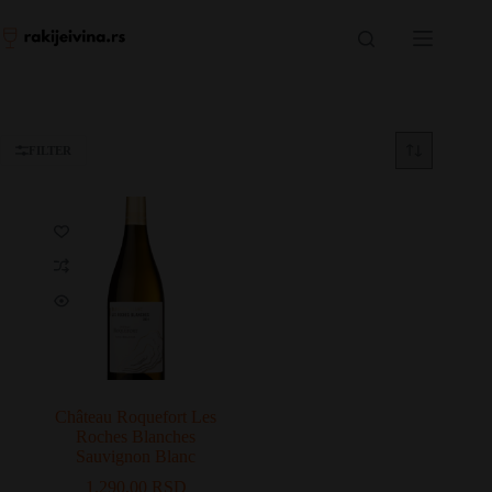
Skip
to
content
FILTER
Château Roquefort Les
Roches Blanches
Sauvignon Blanc
1.290,00
RSD