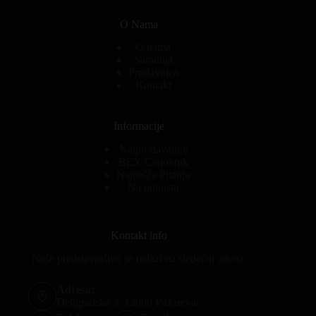
O Nama
O nama
Saradnja
Prodavnica
Kontakt
Informacije
Najprodavanije
BEX Cenovnik
Najčešća Pitanja
Na popustu
Kontakt info
Naše predstavništvo se nalazi na sledećoj adresi.
Adresa:
Deligradska 3, 12000 Požarevac