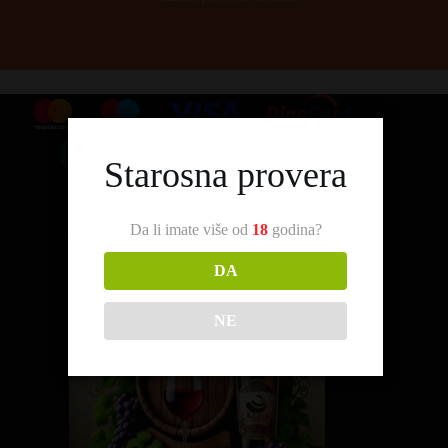
Starosna provera
Da li imate više od
18
godina?
DA
NE