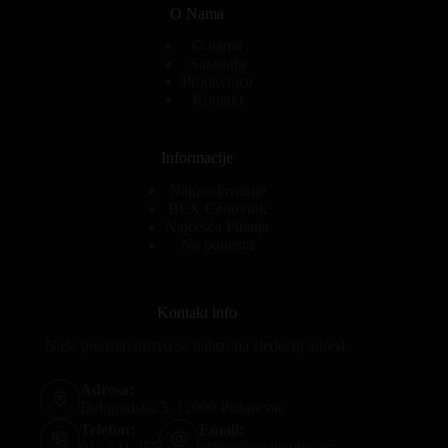
O Nama
O nama
Saradnja
Prodavnica
Kontakt
Informacije
Najprodavanije
BEX Cenovnik
Najčešća Pitanja
Na popustu
Kontakt info
Naše predstavništvo se nalazi na sledećoj adresi.
Adresa:
Deligradska 3, 12000 Požarevac
Telefon:
Email:
012 511 255
office@rakijeivina.rs