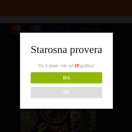
Starosna provera
Da li imate više od
18
godina?
DA
NE