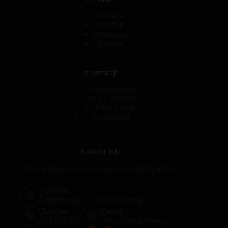
O nama
Saradnja
Prodavnica
Kontakt
Informacije
Najprodavanije
BEX Cenovnik
Najčešća Pitanja
Na popustu
Kontakt info
Naše predstavništvo se nalazi na sledećoj adresi.
Adresa:
Deligradska 3, 12000 Požarevac
Telefon:
Email:
012 511 255
office@rakijeivina.rs