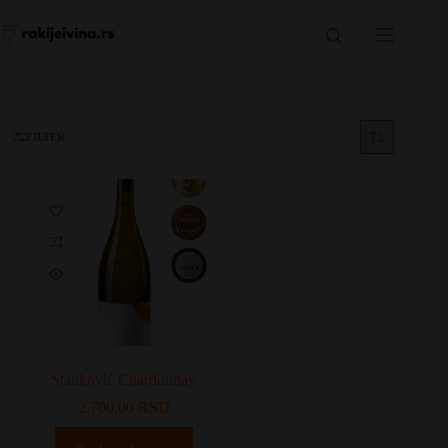
Skip
to
content
FILTER
Stanković Chardonnay
2.700,00
RSD