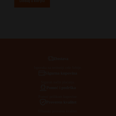
Dodaj u korpu
Dostava
Isporuka na teritoriji cele Srbije.
SIgurna kupovina
Siguran način plaćanja.
Pomoć i podrška
Pomoć prilikom kupovine.
Proveren kvalitet
Vrhunski proveren kvalitet.