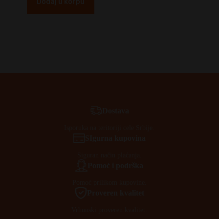
Dodaj u korpu
Dostava
Isporuka na teritoriji cele Srbije.
SIgurna kupovina
Siguran način plaćanja.
Pomoć i podrška
Pomoć prilikom kupovine.
Proveren kvalitet
Vrhunski proveren kvalitet.