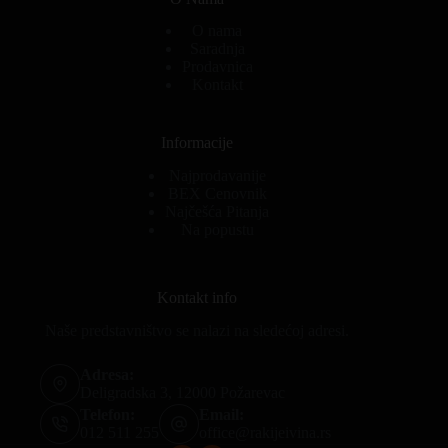
O nama
Saradnja
Prodavnica
Kontakt
Informacije
Najprodavanije
BEX Cenovnik
Najčešća Pitanja
Na popustu
Kontakt info
Naše predstavništvo se nalazi na sledećoj adresi.
Adresa:
Deligradska 3, 12000 Požarevac
Telefon:
Email:
012 511 255
office@rakijeivina.rs