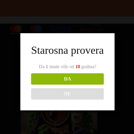
Starosna provera
Da li imate više od
18
godina?
DA
NE