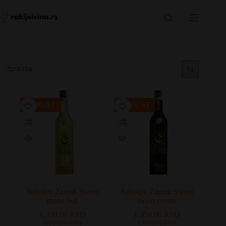
Skip
to
content
FILTER
POPUST
POPUST
Sokolov Zamak Sweet
Sokolov Zamak Sweet
moon beli
moon crveni
1.350,00
RSD
1.350,00
RSD
Originalna
Trenutna
Originalna
Trenutna
1.500,00
RSD
1.500,00
RSD