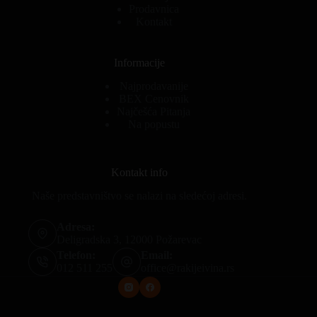
Prodavnica
Kontakt
Informacije
Najprodavanije
BEX Cenovnik
Najčešća Pitanja
Na popustu
Kontakt info
Naše predstavništvo se nalazi na sledećoj adresi.
Adresa:
Deligradska 3, 12000 Požarevac
Telefon:
Email:
012 511 255
office@rakijeivina.rs