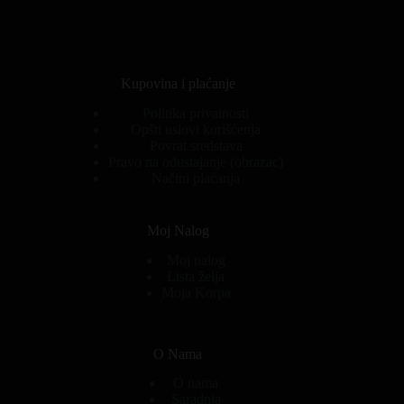
Kupovina i plaćanje
Politika privatnosti
Opšti uslovi korišćenja
Povrat sredstava
Pravo na odustajanje (obrazac)
Načini plaćanja
Moj Nalog
Moj nalog
Lista želja
Moja Korpa
O Nama
O nama
Saradnja