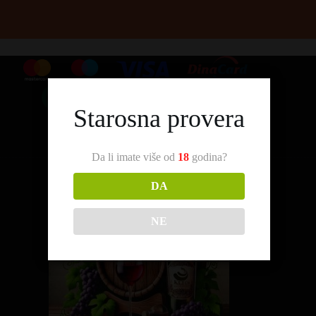
Starosna provera
Da li imate više od
18
godina?
DA
NE