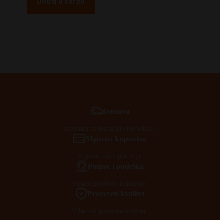
Dodaj u korpu
Dostava
Isporuka na teritoriji cele Srbije.
SIgurna kupovina
Siguran način plaćanja.
Pomoć i podrška
Pomoć prilikom kupovine.
Proveren kvalitet
Vrhunski proveren kvalitet.