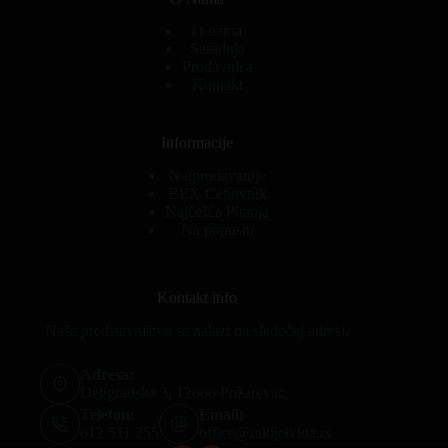
O nama
Saradnja
Prodavnica
Kontakt
Informacije
Najprodavanije
BEX Cenovnik
Najčešća Pitanja
Na popustu
Kontakt info
Naše predstavništvo se nalazi na sledećoj adresi.
Adresa:
Deligradska 3, 12000 Požarevac
Telefon:
Email:
012 511 255
office@rakijeivina.rs