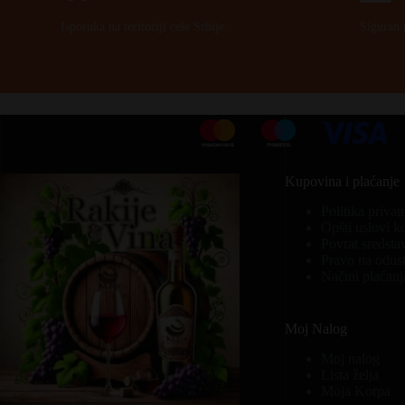
Isporuka na teritoriji cele Srbije.
Siguran 
Kupovina i plaćanje
Politika privat
Opšti uslovi k
Povrat sredsta
Pravo na odust
Načini plaćanj
Moj Nalog
Moj nalog
Lista želja
Moja Korpa