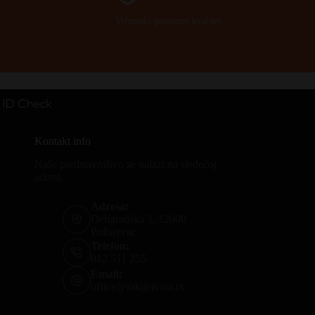
Vrhunski proveren kvalitet.
Kontakt info
Naše predstavništvo se nalazi na sledećoj
adresi.
Adresa:
Deligradska 3, 12000
Požarevac
Telefon:
012 511 255
Email:
office@rakijeivina.rs