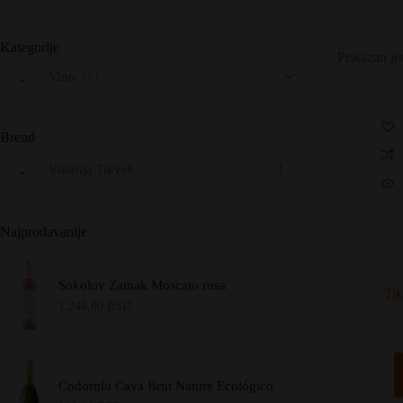
Kategorije
Prikazan je
Vino
(1)
Brend
Vinarija Tikveš
1
Najprodavanije
Sokolov Zamak Moscato rosa
Tik
1.248,00
RSD
Codorníu Cava Brut Nature Ecológico