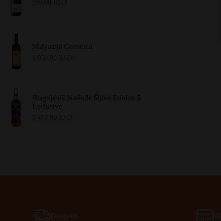
990,00
RSD
Malvazija Coronica
1.950,00
RSD
Blagojević Nasleđe Šljiva Edition 5
Exclusive
2.412,00
RSD
Dostava
S