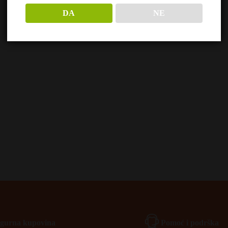
DA
NE
Igurna kupovina
Pomoć i podrška