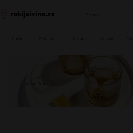
Skip
to
content
No
results
Početna
Prodavnica
O Nama
Kontakt
Naj
Online Prodavnica