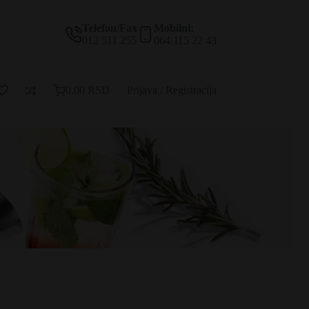
Telefon/Fax
Mobilni:
012 511 255
064 115 22 43
0,00
RSD
Prijava / Registracija
Korpa
za
kupovinu