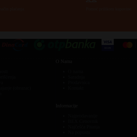
način plaćanja.
Pomoć prilikom kupovine.
O Nama
nosti
O nama
orišćenja
Saradnja
va
Prodavnica
ajanje (obrazac)
Kontakt
a
Informacije
Najprodavanije
BEX Cenovnik
Najčešća Pitanja
Na popustu