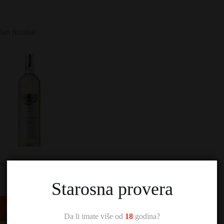
dan rezultat
veš Alexandria Cuvee
belo
Starosna provera
1.180,00
RSD
Dodaj u korpu
Da li imate više od
18
godina?