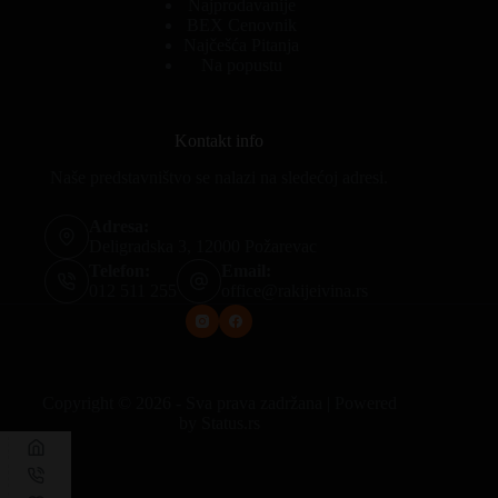
Najprodavanije
BEX Cenovnik
Najčešća Pitanja
Na popustu
Kontakt info
Naše predstavništvo se nalazi na sledećoj adresi.
Adresa:
Deligradska 3, 12000 Požarevac
Telefon:
Email:
012 511 255
office@rakijeivina.rs
Copyright © 2026 - Sva prava zadržana | Powered
by
Status.rs