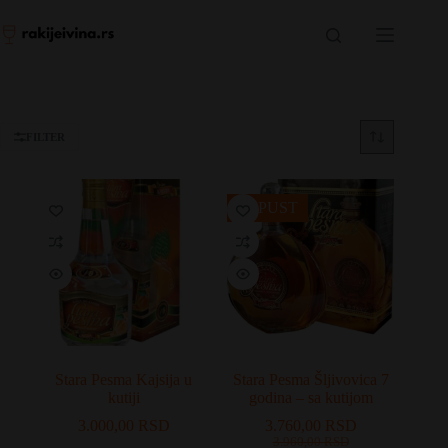
Skip
to
content
FILTER
POPUST
Stara Pesma Kajsija u
Stara Pesma Šljivovica 7
kutiji
godina – sa kutijom
3.000,00
RSD
3.760,00
RSD
Originalna
Trenutna
3.960,00
RSD