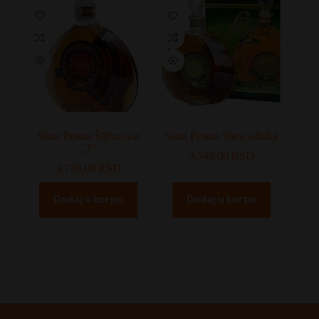
Stara Pesma Šljivovica
Stara Pesma Stara jabuka
„7“
3.540,00
RSD
3.720,00
RSD
Dodaj u korpu
Dodaj u korpu