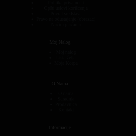
Politika privatnosti
Opšti uslovi korišćenja
Povrat sredstava
Pravo na odustajanje (obrazac)
Načini plaćanja
Moj Nalog
Moj nalog
Lista želja
Moja Korpa
O Nama
O nama
Saradnja
Prodavnica
Kontakt
Informacije