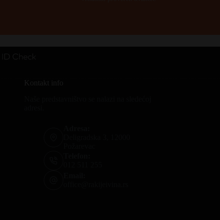
Kontakt info
Naše predstavništvo se nalazi na sledećoj
adresi.
Adresa:
Deligradska 3, 12000
Požarevac
Telefon:
012 511 255
Email:
office@rakijeivina.rs