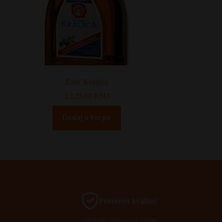
Zarić Kraljica
3.120,00
RSD
Dodaj u korpu
Proveren kvalitet
Vrhunski proveren kvalitet.