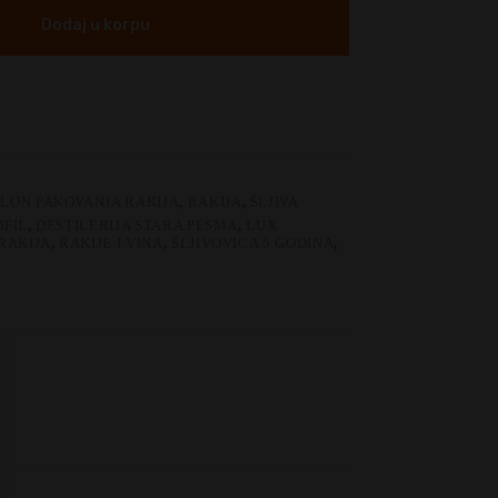
Dodaj u korpu
LON PAKOVANJA RAKIJA
,
RAKIJA
,
ŠLJIVA
FIL
,
DESTILERIJA STARA PESMA
,
LUX
RAKIJA
,
RAKIJE I VINA
,
ŠLJIVOVICA 5 GODINA
,