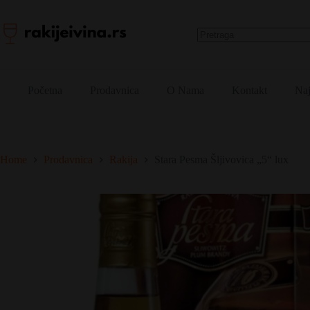
„5“
Skip
lux
to
količina
content
No
results
Početna
Prodavnica
O Nama
Kontakt
Naj
Home
Prodavnica
Rakija
Stara Pesma Šljivovica „5“ lux