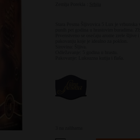
Zemlja Porekla
:
Srbija
Stara Pesma Šljivovica 5 Lux je vrhunska v
punih pet godina u hrastovim buradima. Zbo
Prvenstveno se osećaju arome zrele šljive i
pakovanju koje je idealno za poklon.
Sirovina: Šljiva.
Odležavanje: 5 godina u hrastu.
Pakovanje: Luksuzna kutija i flaša.
3 na zalihama