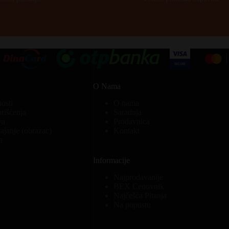
O Nama
nosti
O nama
orišćenja
Saradnja
va
Prodavnica
ajanje (obrazac)
Kontakt
a
Informacije
Najprodavanije
BEX Cenovnik
Najčešća Pitanja
Na popustu