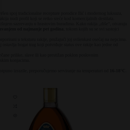
vršen spoj tradicionalne recepture porodice Ilić i modernog luksuza,
ija nudi profil koji se retko sreće kod komercijalnih destilata.
dišnjem sazrevanju u hrastovim buradima. Kako rakija „diše“, otvaraju
avanjem od najmanje pet godina
, tokom kojih su se svi sastojci
orirani u teksturu rakije, pružajući joj svilenkast osećaj na nepcima.
ostavlja bogat trag koji potvrđuje status ove rakije kao jedne od
čane prilike, slave ili kao prestižan poklon poslovnim
etskim konjacima.
potpuno izrazile, preporučujemo serviranje na temperaturi od
16-18°C
.