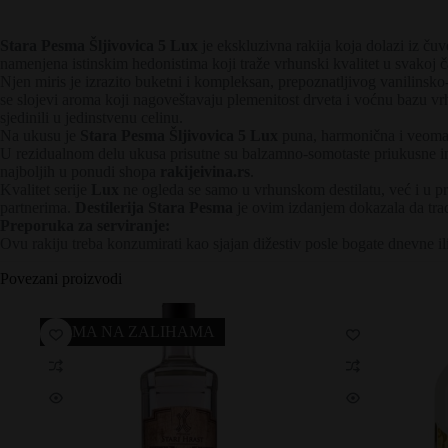
Stara Pesma Šljivovica 5 Lux
je ekskluzivna rakija koja dolazi iz ču
namenjena istinskim hedonistima koji traže vrhunski kvalitet u svakoj ča
Njen miris je izrazito buketni i kompleksan, prepoznatljivog vanilinsk
se slojevi aroma koji nagoveštavaju plemenitost drveta i voćnu bazu vr
sjedinili u jedinstvenu celinu.
Na ukusu je
Stara Pesma Šljivovica 5 Lux
puna, harmonična i veoma pi
U rezidualnom delu ukusa prisutne su balzamno-somotaste priukusne impre
najboljih u ponudi shopa
rakijeivina.rs
.
Kvalitet serije
Lux
ne ogleda se samo u vrhunskom destilatu, već i u pr
partnerima.
Destilerija Stara Pesma
je ovim izdanjem dokazala da trad
Preporuka za serviranje:
Ovu rakiju treba konzumirati kao sjajan dižestiv posle bogate dnevne i
Povezani proizvodi
NEMA NA ZALIHAMA