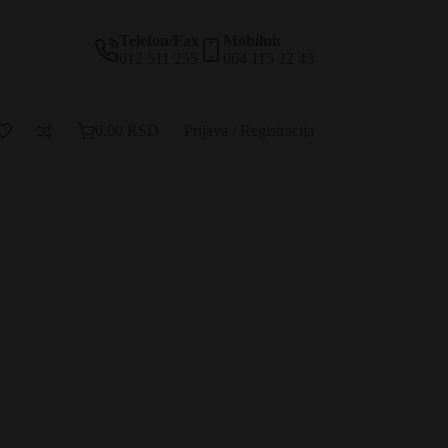
Telefon/Fax
Mobilni:
012 511 255
064 115 22 43
0,00
RSD
Prijava / Registracija
Korpa
za
kupovinu