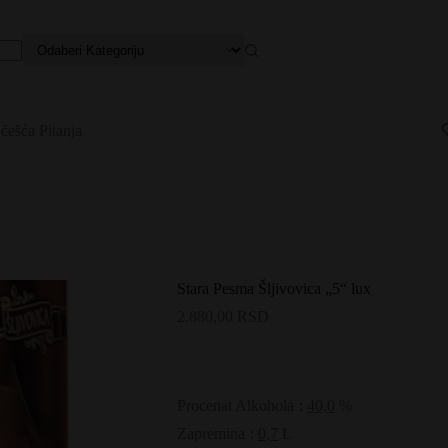
češća Pitanja
Stara Pesma Šljivovica „5“ lux
2.880,00
RSD
Procenat Alkohola
:
40,0
%
Zapremina
:
0,7
L