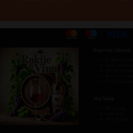
Kupovina i plaćanje
Politika privat
Opšti uslovi k
Povrat sredsta
Pravo na odust
Načini plaćanj
Moj Nalog
Moj nalog
Lista želja
Moja Korpa