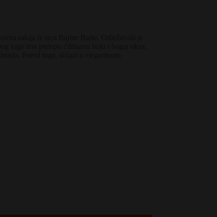
oćna rakija iz srca Bajine Bašte. Odležavala je
g toga ima prelepu ćilibarnu boju i bogat ukus.
 hrasta. Pored toga, dolazi u elegantnom