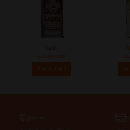
Kajsija
A
1.600,00
RSD
2.
Pročitajte još
Do
Dostava
S
Isporuka na teritoriji cele Srbije.
Siguran 