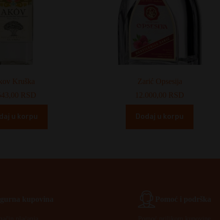
kov Kruška
Zarić Opsesija
543,00
RSD
12.000,00
RSD
daj u korpu
Dodaj u korpu
Igurna kupovina
Pomoć i podrška
način plaćanja.
Pomoć prilikom kupovine.