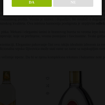
DA
NE
vene
Destilerije Stara Pesma
iz Bajine Bašte. Ova rakija predstavlja sa
šici. Proizvedena od probranih sorti domaćih šljiva, ova petogodišnja rak
o-balzamnog profila. Veoma je smiren i dopadljiv, što svedoči o dugogo
hunskog kvaliteta. Ova mirisna harmonija postignuta je strpljivim
odlež
tka. Mekani i elegantni tanini iz hrastovog bureta su veoma lepo inkorp
sije, koje su prefinjene, veoma postojane i fascinantne. Svaki gutljaj 
ezentaciji. Elegantno pakovanje čini ovu rakiju idealnim izborom za sve
icionalna srpska šljivovica može stati rame uz rame sa najskupljim sv
li večernje trpeze. Da bi se njena kompleksna tekstura i balzamne note 