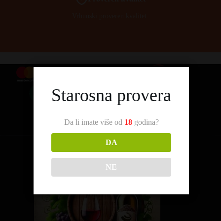
Vrhunski proveren kvalitet.
Starosna provera
Da li imate više od
18
godina?
DA
NE