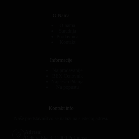
O Nama
O nama
Saradnja
Prodavnica
Kontakt
Informacije
Najprodavanije
BEX Cenovnik
Najčešća Pitanja
Na popustu
Kontakt info
Naše predstavništvo se nalazi na sledećoj adresi.
Adresa:
Deligradska 3, 12000 Požarevac