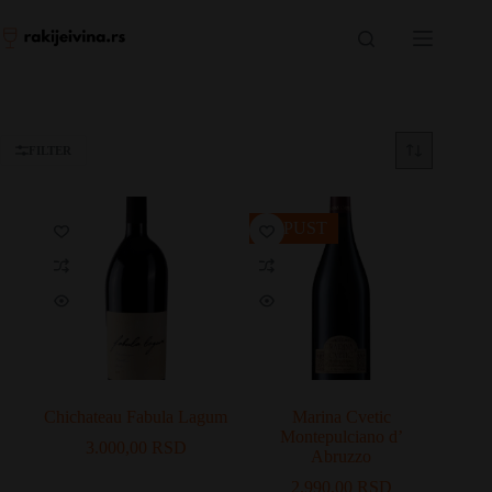
Skip
to
content
FILTER
POPUST
Chichateau Fabula Lagum
Marina Cvetic
Montepulciano d’
3.000,00
RSD
Abruzzo
2.990,00
RSD