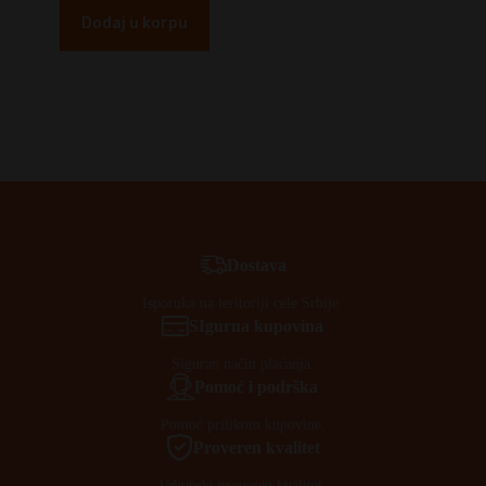
Dodaj u korpu
Dostava
Isporuka na teritoriji cele Srbije.
SIgurna kupovina
Siguran način plaćanja.
Pomoć i podrška
Pomoć prilikom kupovine.
Proveren kvalitet
Vrhunski proveren kvalitet.