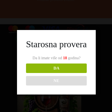
Starosna provera
Da li imate više od
18
godina?
DA
NE