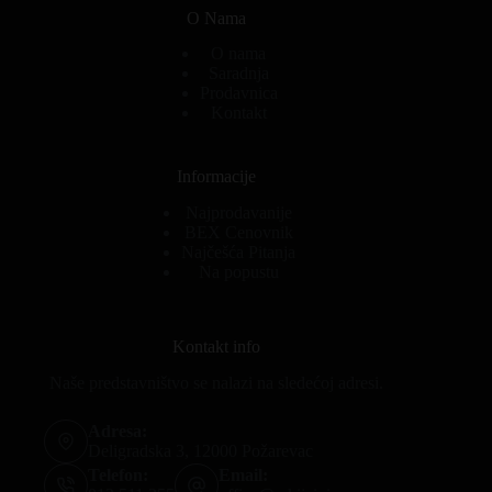
O Nama
O nama
Saradnja
Prodavnica
Kontakt
Informacije
Najprodavanije
BEX Cenovnik
Najčešća Pitanja
Na popustu
Kontakt info
Naše predstavništvo se nalazi na sledećoj adresi.
Adresa:
Deligradska 3, 12000 Požarevac
Telefon:
Email: