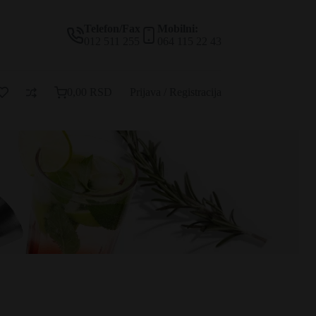
Telefon/Fax
Mobilni:
012 511 255
064 115 22 43
0,00
RSD
Prijava / Registracija
Korpa
za
kupovinu