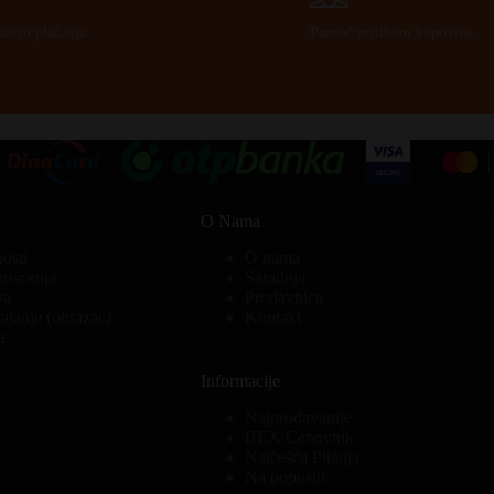
način plaćanja.
Pomoć prilikom kupovine.
O Nama
nosti
O nama
orišćenja
Saradnja
va
Prodavnica
ajanje (obrazac)
Kontakt
a
Informacije
Najprodavanije
BEX Cenovnik
Najčešća Pitanja
Na popustu