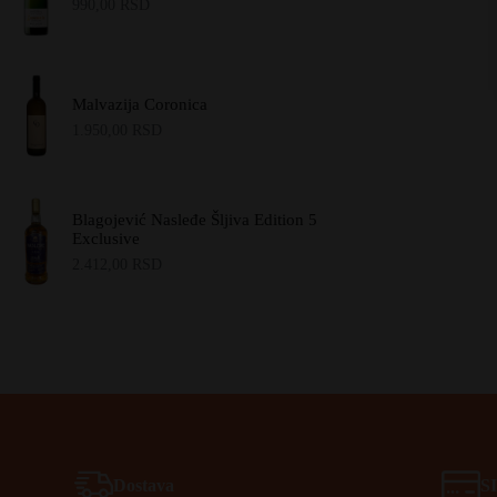
990,00
RSD
Malvazija Coronica
1.950,00
RSD
Blagojević Nasleđe Šljiva Edition 5
Exclusive
2.412,00
RSD
Dostava
S