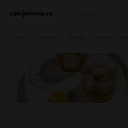
Skip
to
content
No
results
Početna
Prodavnica
O Nama
Kontakt
Naj
Online Prodavnica