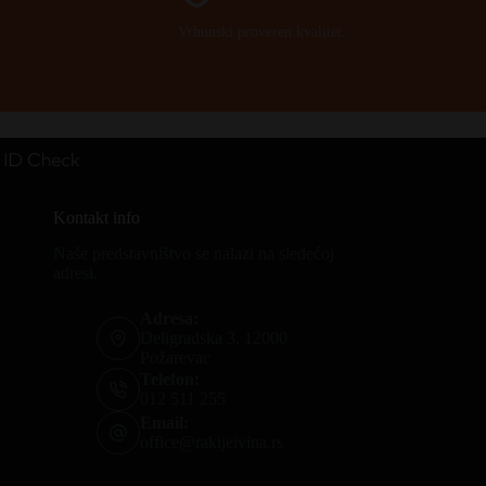
Vrhunski proveren kvalitet.
Kontakt info
Naše predstavništvo se nalazi na sledećoj
adresi.
Adresa:
Deligradska 3, 12000
Požarevac
Telefon:
012 511 255
Email:
office@rakijeivina.rs