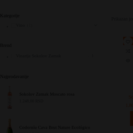
Kategorije
Prikazan je
Vino
(1)
PO
Brend
Vinarija Sokolov Zamak
1
Najprodavanije
Sokolov Zamak Moscato rosa
So
1.248,00
RSD
1.8
Codorníu Cava Brut Nature Ecológico