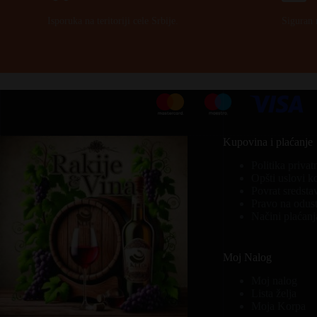
Isporuka na teritoriji cele Srbije.
Siguran 
Kupovina i plaćanje
Politika privat
Opšti uslovi k
Povrat sredsta
Pravo na odust
Načini plaćanj
Moj Nalog
Moj nalog
Lista želja
Moja Korpa