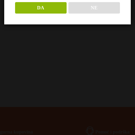
DA
NE
Igurna kupovina
Pomoć i podrška