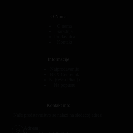
O Nama
O nama
Saradnja
Prodavnica
Kontakt
Informacije
Najprodavanije
BEX Cenovnik
Najčešća Pitanja
Na popustu
Kontakt info
Naše predstavništvo se nalazi na sledećoj adresi.
Adresa: