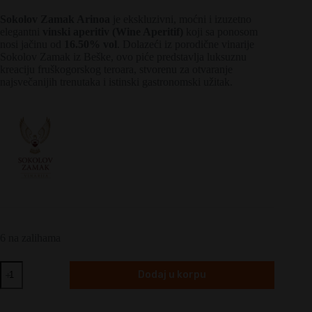
Sokolov Zamak Arinoa
je ekskluzivni, moćni i izuzetno
elegantni
vinski aperitiv (Wine Aperitif)
koji sa ponosom
nosi jačinu od
16.50% vol
. Dolazeći iz porodične vinarije
Sokolov Zamak iz Beške, ovo piće predstavlja luksuznu
kreaciju fruškogorskog teroara, stvorenu za otvaranje
najsvečanijih trenutaka i istinski gastronomski užitak.
6 na zalihama
Sokolov
Dodaj u korpu
Zamak
Arinoa
količina