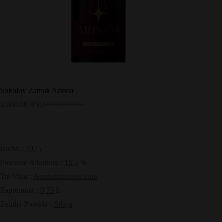
Sokolov Zamak Arinoa
1.800,00
RSD
2.000,00
RSD
Originalna
Trenutna
cena
cena
je
je:
bila:
1.800,00 RSD.
2.000,00 RSD.
Berba
:
2025
Procenat Alkohola
:
16,5
%
Tip Vina
:
Aromatizovano vino
Zapremina
:
0,75
L
Zemlja Porekla
:
Srbija