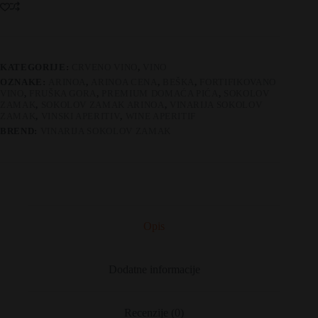
KATEGORIJE:
CRVENO VINO
,
VINO
OZNAKE:
ARINOA
,
ARINOA CENA
,
BEŠKA
,
FORTIFIKOVANO
VINO
,
FRUŠKA GORA
,
PREMIUM DOMAĆA PIĆA
,
SOKOLOV
ZAMAK
,
SOKOLOV ZAMAK ARINOA
,
VINARIJA SOKOLOV
ZAMAK
,
VINSKI APERITIV
,
WINE APERITIF
BREND:
VINARIJA SOKOLOV ZAMAK
Opis
Dodatne informacije
Recenzije (0)