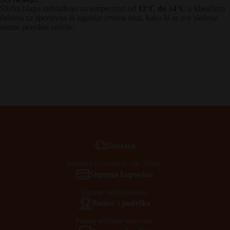
Služiti blago rashlađeno na temperaturi od
12°C do 14°C
u klasičnim
čašama za aperitivna ili laganija crvena vina, kako bi se sve složene
arome pravilno razvile.
Dostava
Isporuka na teritoriji cele Srbije.
SIgurna kupovina
Siguran način plaćanja.
Pomoć i podrška
Pomoć prilikom kupovine.