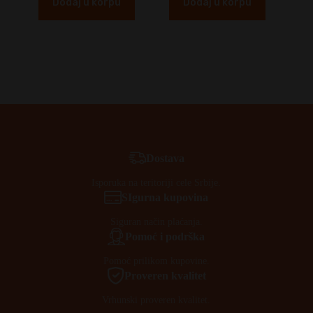
Dodaj u korpu
Dodaj u korpu
Dostava
Isporuka na teritoriji cele Srbije.
SIgurna kupovina
Siguran način plaćanja.
Pomoć i podrška
Pomoć prilikom kupovine.
Proveren kvalitet
Vrhunski proveren kvalitet.