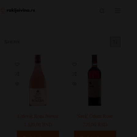
Skip
to
content
FILTER
Erdevik Roza Nostra
Savić Odom Rose
1.320,00
RSD
720,00
RSD