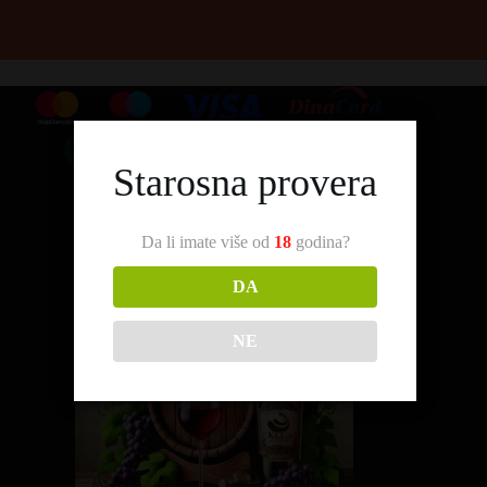
Starosna provera
Da li imate više od
18
godina?
DA
NE