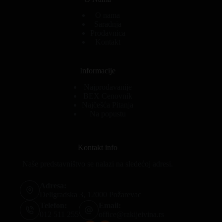
O nama
Saradnja
Prodavnica
Kontakt
Informacije
Najprodavanije
BEX Cenovnik
Najčešća Pitanja
Na popustu
Kontakt info
Naše predstavništvo se nalazi na sledećoj adresi.
Adresa:
Deligradska 3, 12000 Požarevac
Telefon:
Email:
012 511 255
office@rakijeivina.rs