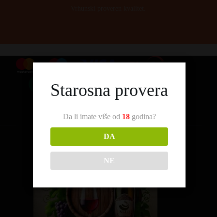
Vrhunski proveren kvalitet.
Starosna provera
Da li imate više od
18
godina?
DA
NE