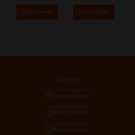
Dodaj u korpu
Dodaj u korpu
Dostava
Isporuka na teritoriji cele Srbije.
SIgurna kupovina
Siguran način plaćanja.
Pomoć i podrška
Pomoć prilikom kupovine.
Proveren kvalitet