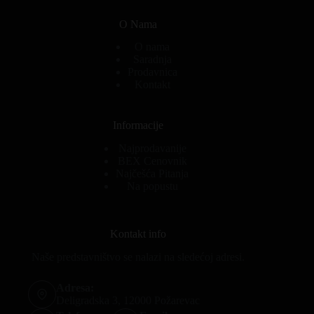
O Nama
O nama
Saradnja
Prodavnica
Kontakt
Informacije
Najprodavanije
BEX Cenovnik
Najčešća Pitanja
Na popustu
Kontakt info
Naše predstavništvo se nalazi na sledećoj adresi.
Adresa:
Deligradska 3, 12000 Požarevac