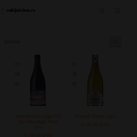
Skip
to
content
FILTER
Jermann Red Angel On
Jermann Pinot Grigio
The Moonlight Pinot
3.190,00
RSD
Nero
3.290,00
RSD