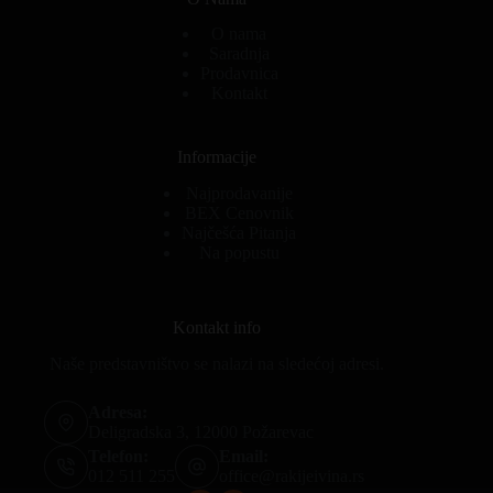
O nama
Saradnja
Prodavnica
Kontakt
Informacije
Najprodavanije
BEX Cenovnik
Najčešća Pitanja
Na popustu
Kontakt info
Naše predstavništvo se nalazi na sledećoj adresi.
Adresa:
Deligradska 3, 12000 Požarevac
Telefon:
Email:
012 511 255
office@rakijeivina.rs