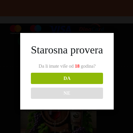
Starosna provera
Da li imate više od
18
godina?
DA
NE