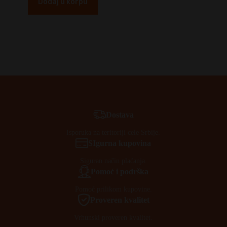
Dodaj u korpu
Dostava
Isporuka na teritoriji cele Srbije.
SIgurna kupovina
Siguran način plaćanja.
Pomoć i podrška
Pomoć prilikom kupovine.
Proveren kvalitet
Vrhunski proveren kvalitet.