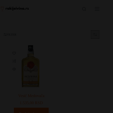
Skip
to
content
FILTER
Vesić Medovača
1.535,00
RSD