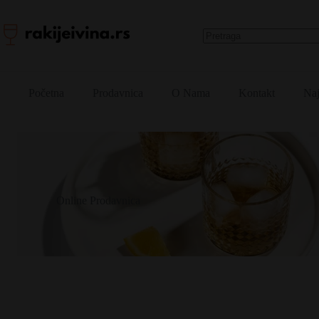
Skip
to
content
No
results
Početna
Prodavnica
O Nama
Kontakt
Naj
Online Prodavnica