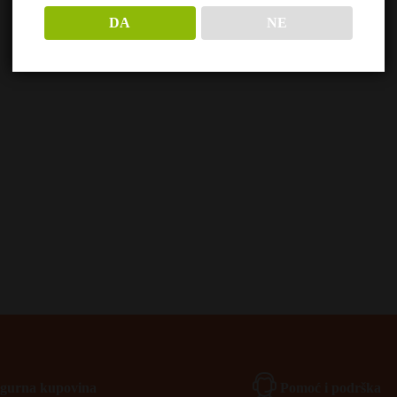
DA
NE
Igurna kupovina
Pomoć i podrška