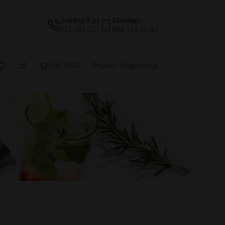
Telefon/Fax
Mobilni:
012 511 255
064 115 22 43
0,00
RSD
Prijava / Registracija
Korpa
za
kupovinu