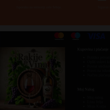
Isporuka na teritoriji cele Srbije.
Siguran 
Kupovina i plaćanje
Politika privat
Opšti uslovi k
Povrat sredsta
Pravo na odust
Načini plaćanj
Moj Nalog
Moj nalog
Lista želja
Moja Korpa