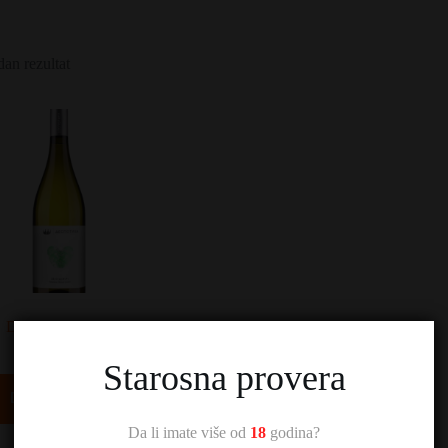
dan rezultat
Despotika Dodir
1.320,00
RSD
Starosna provera
Dodaj u korpu
Da li imate više od
18
godina?