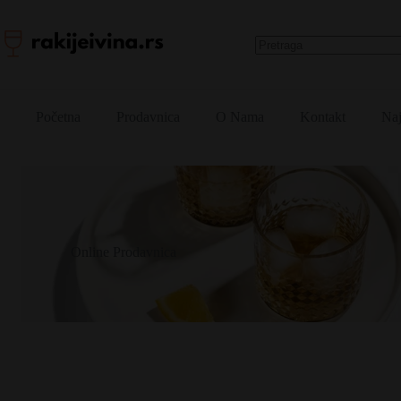
Skip
to
content
No
results
Početna
Prodavnica
O Nama
Kontakt
Naj
Online Prodavnica