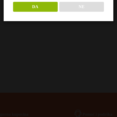
DA
NE
Igurna kupovina
Pomoć i podrška