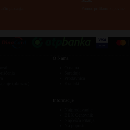
način plaćanja.
Pomoć prilikom kupovine.
O Nama
nosti
O nama
orišćenja
Saradnja
va
Prodavnica
ajanje (obrazac)
Kontakt
a
Informacije
Najprodavanije
BEX Cenovnik
Najčešća Pitanja
Na popustu