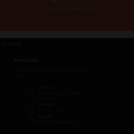
Vrhunski proveren kvalitet.
Kontakt info
Naše predstavništvo se nalazi na sledećoj
adresi.
Adresa:
Deligradska 3, 12000
Požarevac
Telefon:
012 511 255
Email:
office@rakijeivina.rs