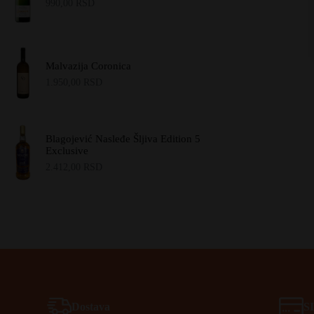
990,00
RSD
Malvazija Coronica
1.950,00
RSD
Blagojević Nasleđe Šljiva Edition 5
Exclusive
2.412,00
RSD
Dostava
S