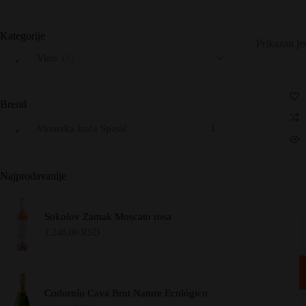
Kategorije
Prikazan je
Vino
(1)
Brend
Vinarska kuća Spasić
1
Najprodavanije
Sokolov Zamak Moscato rosa
1.248,00
RSD
Codorníu Cava Brut Nature Ecológico