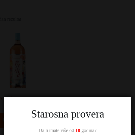
dan rezultat
Spasić Rujno Rose
720,00
RSD
Starosna provera
Dodaj u korpu
Da li imate više od
18
godina?