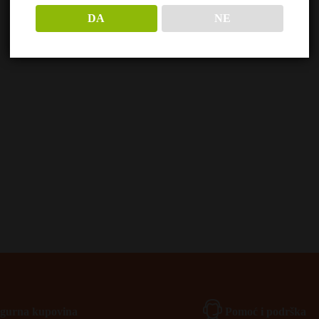
DA
NE
Igurna kupovina
Pomoć i podrška