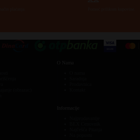
način plaćanja.
Pomoć prilikom kupovine.
O Nama
nosti
O nama
orišćenja
Saradnja
va
Prodavnica
ajanje (obrazac)
Kontakt
a
Informacije
Najprodavanije
BEX Cenovnik
Najčešća Pitanja
Na popustu