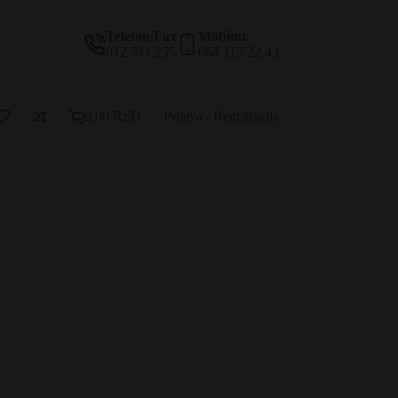
Telefon/Fax
Mobilni:
012 511 255
064 115 22 43
0,00
RSD
Prijava / Registracija
Korpa
za
kupovinu