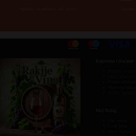
Isporuka na teritoriji cele Srbije.
Siguran 
Kupovina i plaćanje
Politika privat
Opšti uslovi k
Povrat sredsta
Pravo na odust
Načini plaćanj
Moj Nalog
Moj nalog
Lista želja
Moja Korpa