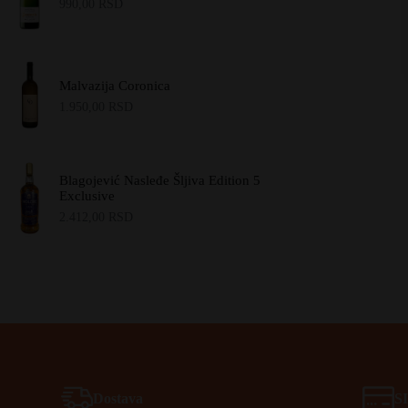
990,00
RSD
Malvazija Coronica
1.950,00
RSD
Blagojević Nasleđe Šljiva Edition 5
Exclusive
2.412,00
RSD
Dostava
S