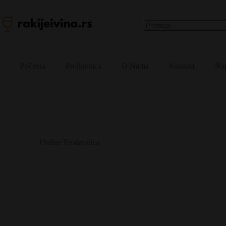
Skip
to
content
No
results
Početna
Prodavnica
O Nama
Kontakt
Naj
Online Prodavnica