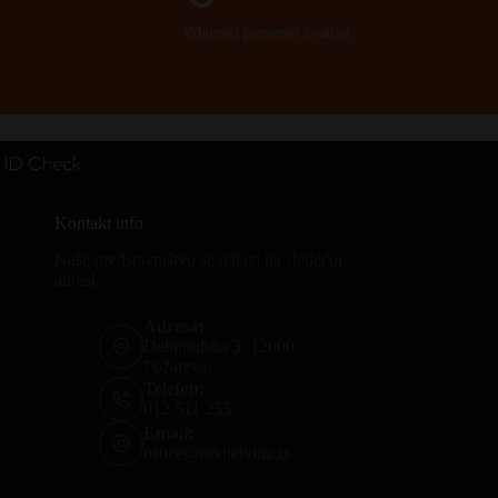
Vrhunski proveren kvalitet.
Kontakt info
Naše predstavništvo se nalazi na sledećoj
adresi.
Adresa:
Deligradska 3, 12000
Požarevac
Telefon:
012 511 255
Email:
office@rakijeivina.rs