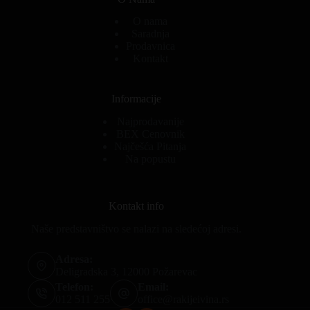
O nama
Saradnja
Prodavnica
Kontakt
Informacije
Najprodavanije
BEX Cenovnik
Najčešća Pitanja
Na popustu
Kontakt info
Naše predstavništvo se nalazi na sledećoj adresi.
Adresa:
Deligradska 3, 12000 Požarevac
Telefon:
Email:
012 511 255
office@rakijeivina.rs