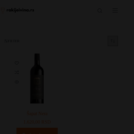
Skip
to
content
FILTER
Šapat Nera
1.620,00
RSD