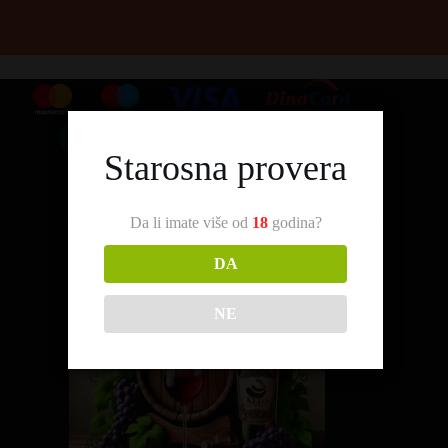
Starosna provera
Da li imate više od
18
godina?
DA
NE