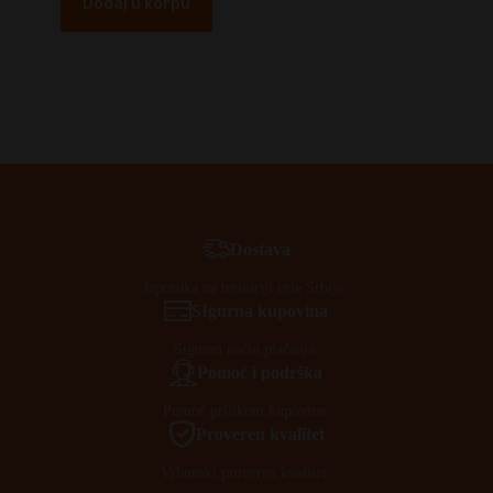
Dodaj u korpu
Dostava
Isporuka na teritoriji cele Srbije.
SIgurna kupovina
Siguran način plaćanja.
Pomoć i podrška
Pomoć prilikom kupovine.
Proveren kvalitet
Vrhunski proveren kvalitet.