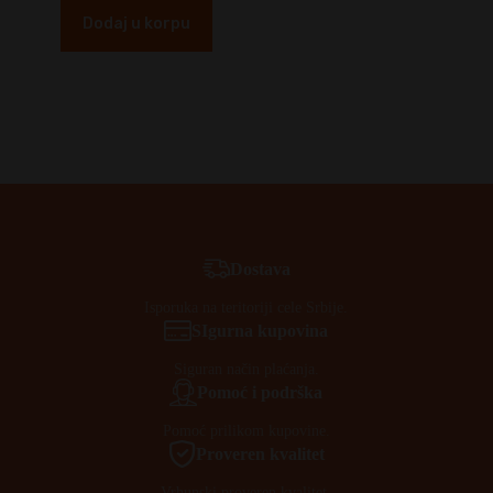
Dodaj u korpu
Dostava
Isporuka na teritoriji cele Srbije.
SIgurna kupovina
Siguran način plaćanja.
Pomoć i podrška
Pomoć prilikom kupovine.
Proveren kvalitet
Vrhunski proveren kvalitet.