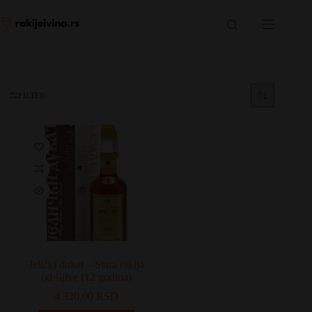
Skip
to
content
FILTER
Jelički dukat – Stara rakija
od šljive (12 godina)
4.320,00
RSD