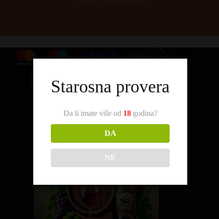
Starosna provera
Da li imate više od
18
godina?
DA
NE