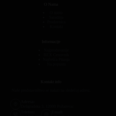
O Nama
O nama
Saradnja
Prodavnica
Kontakt
Informacije
Najprodavanije
BEX Cenovnik
Najčešća Pitanja
Na popustu
Kontakt info
Naše predstavništvo se nalazi na sledećoj adresi.
Adresa:
Deligradska 3, 12000 Požarevac
Telefon:
Email: