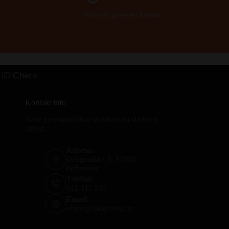
Vrhunski proveren kvalitet.
Kontakt info
Naše predstavništvo se nalazi na sledećoj
adresi.
Adresa:
Deligradska 3, 12000
Požarevac
Telefon:
012 511 255
Email:
office@rakijeivina.rs