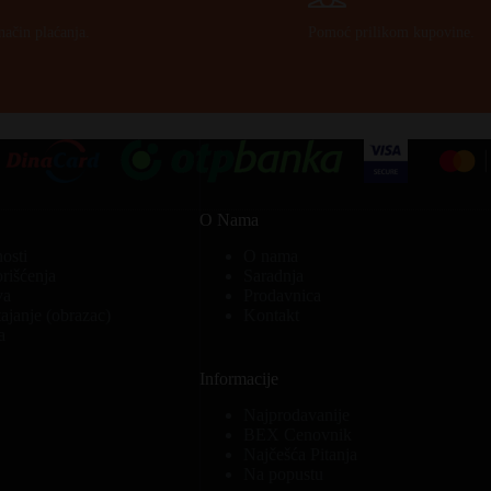
način plaćanja.
Pomoć prilikom kupovine.
O Nama
nosti
O nama
orišćenja
Saradnja
va
Prodavnica
ajanje (obrazac)
Kontakt
a
Informacije
Najprodavanije
BEX Cenovnik
Najčešća Pitanja
Na popustu