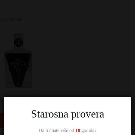
dan rezultat
patija Kruška No. 5
5.300,00
RSD
Starosna provera
Dodaj u korpu
Da li imate više od
18
godina?