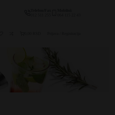
Telefon/Fax
Mobilni:
012 511 255
064 115 22 43
0,00
RSD
Prijava / Registracija
Korpa
za
kupovinu