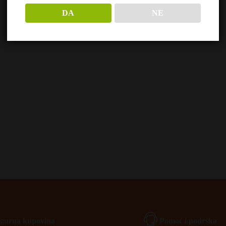
DA
NE
Igurna kupovina
Pomoć i podrška