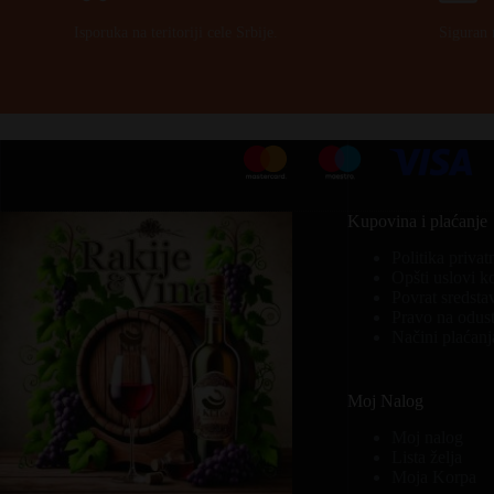
Isporuka na teritoriji cele Srbije.
Siguran 
Kupovina i plaćanje
Politika privat
Opšti uslovi k
Povrat sredsta
Pravo na odust
Načini plaćanj
Moj Nalog
Moj nalog
Lista želja
Moja Korpa