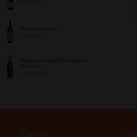
990,00
RSD
Malvazija Coronica
1.950,00
RSD
Blagojević Nasleđe Šljiva Edition 5
Exclusive
2.412,00
RSD
Dostava
S