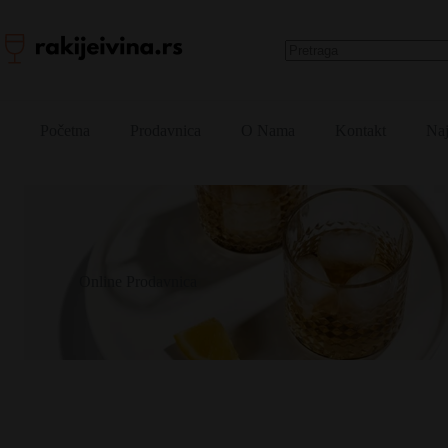
Skip
to
content
No
results
Početna
Prodavnica
O Nama
Kontakt
Naj
Online Prodavnica