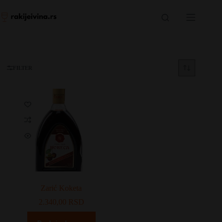
Skip
to
content
FILTER
Zarić Koketa
2.340,00
RSD