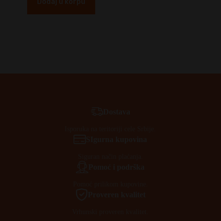
Dodaj u korpu
Dostava
Isporuka na teritoriji cele Srbije.
SIgurna kupovina
Siguran način plaćanja.
Pomoć i podrška
Pomoć prilikom kupovine.
Proveren kvalitet
Vrhunski proveren kvalitet.