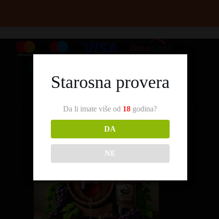
Starosna provera
Da li imate više od
18
godina?
DA
NE