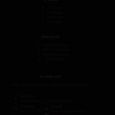
O nama
Saradnja
Prodavnica
Kontakt
Informacije
Najprodavanije
BEX Cenovnik
Najčešća Pitanja
Na popustu
Kontakt info
Naše predstavništvo se nalazi na sledećoj adresi.
Adresa:
Deligradska 3, 12000 Požarevac
Telefon:
Email:
012 511 255
office@rakijeivina.rs