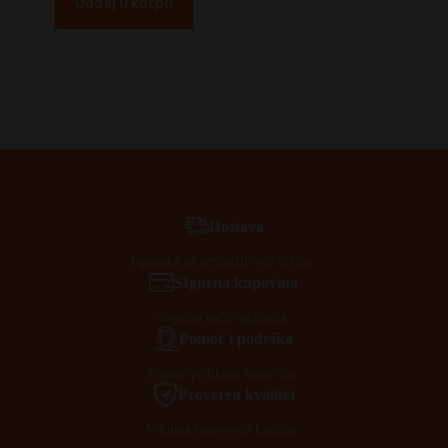
Dodaj u korpu
Dostava
Isporuka na teritoriji cele Srbije.
SIgurna kupovina
Siguran način plaćanja.
Pomoć i podrška
Pomoć prilikom kupovine.
Proveren kvalitet
Vrhunski proveren kvalitet.