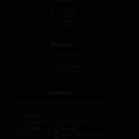
O nama
Saradnja
Prodavnica
Kontakt
Informacije
Najprodavanije
BEX Cenovnik
Najčešća Pitanja
Na popustu
Kontakt info
Naše predstavništvo se nalazi na sledećoj adresi.
Adresa:
Deligradska 3, 12000 Požarevac
Telefon:
Email:
012 511 255
office@rakijeivina.rs