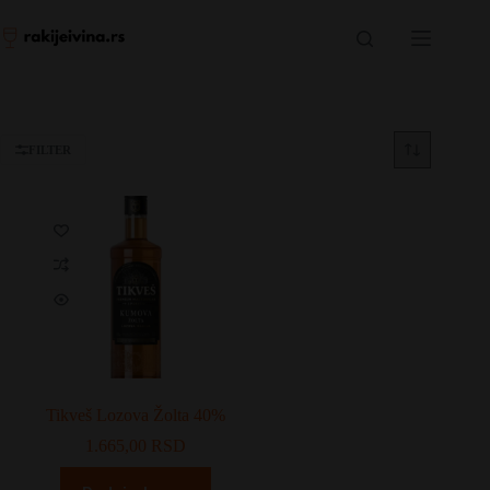
Skip
to
content
FILTER
Tikveš Lozova Žolta 40%
1.665,00
RSD