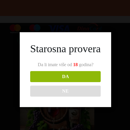
Starosna provera
Da li imate više od
18
godina?
DA
NE