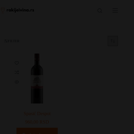
Skip
to
content
FILTER
Spasić Despot
960,00
RSD