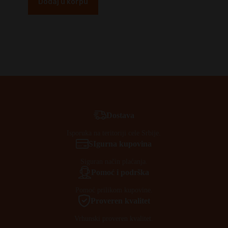
Dodaj u korpu
Dostava
Isporuka na teritoriji cele Srbije.
SIgurna kupovina
Siguran način plaćanja.
Pomoć i podrška
Pomoć prilikom kupovine.
Proveren kvalitet
Vrhunski proveren kvalitet.