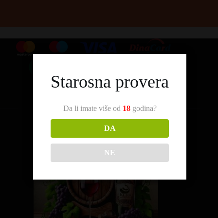
Starosna provera
Da li imate više od
18
godina?
DA
NE