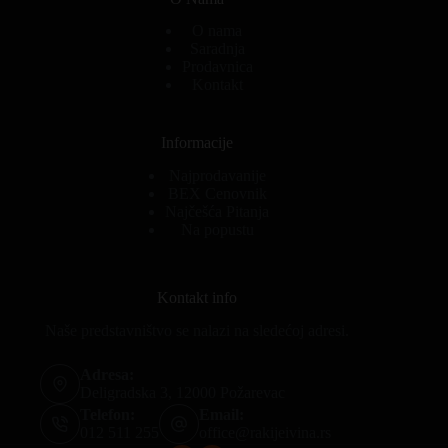
O nama
Saradnja
Prodavnica
Kontakt
Informacije
Najprodavanije
BEX Cenovnik
Najčešća Pitanja
Na popustu
Kontakt info
Naše predstavništvo se nalazi na sledećoj adresi.
Adresa:
Deligradska 3, 12000 Požarevac
Telefon:
Email:
012 511 255
office@rakijeivina.rs