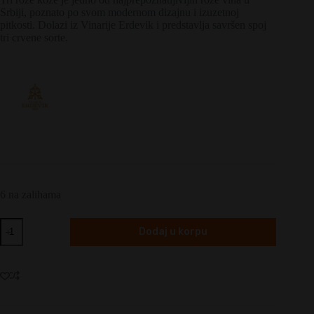
Srbiji, poznato po svom modernom dizajnu i izuzetnoj
pitkosti. Dolazi iz Vinarije Erdevik i predstavlja savršen spoj
tri crvene sorte.
6 na zalihama
Erdevik
Dodaj u korpu
Tri
Roze
Koze
količina