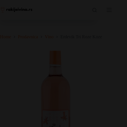
Skip
Erdevik Tri Roze Koze
to
Dodaj u korpu
792,00
RSD
content
6 na zalihama
Home
Prodavnica
Vino
Erdevik Tri Roze Koze