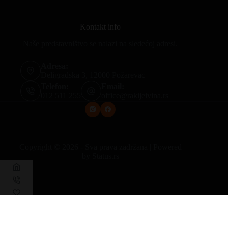
Kontakt info
Naše predstavništvo se nalazi na sledećoj adresi.
Adresa:
Deligradska 3, 12000 Požarevac
Telefon:
Email:
012 511 255
office@rakijeivina.rs
Copyright © 2026 - Sva prava zadržana | Powered
by
Status.rs