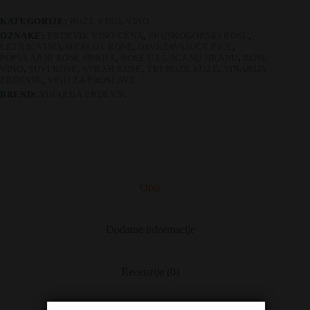
KATEGORIJE:
ROZE VINO
,
VINO
OZNAKE:
ERDEVIK VINO CENA
,
FRUŠKOGORSKI ROSE
,
LETNJE VINO
,
MERLOT ROSE
,
OSVEŽAVAJUĆE PIĆE
,
POPULARNI ROSE SRBIJA
,
ROSE UZ LAGANU HRANU
,
ROSE
VINO
,
SUVI ROSE
,
SYRAH ROSE
,
TRI ROZE KOZE
,
VINARIJA
ERDEVIK
,
VINO ZA PROSLAVE
BREND:
VINARIJA ERDEVIK
Opis
Dodatne informacije
Recenzije (0)