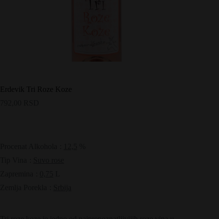
Erdevik Tri Roze Koze
792,00
RSD
Procenat Alkohola
:
12,5
%
Tip Vina
:
Suvo rose
Zapremina
:
0,75
L
Zemlja Porekla
:
Srbija
Tri roze koze je jedno od najprepoznatljivijih roze vina u