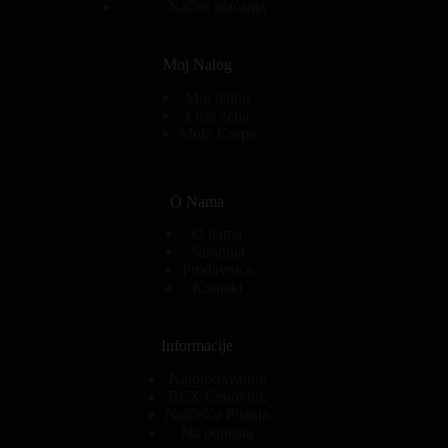
Načini plaćanja
Moj Nalog
Moj nalog
Lista želja
Moja Korpa
O Nama
O nama
Saradnja
Prodavnica
Kontakt
Informacije
Najprodavanije
BEX Cenovnik
Najčešća Pitanja
Na popustu