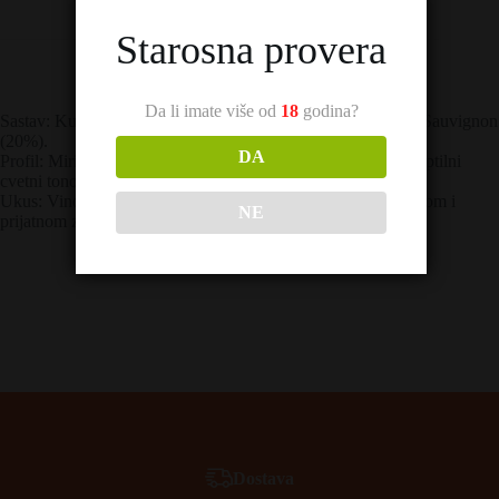
O Brendu
Starosna provera
Da li imate više od
18
godina?
Sastav: Kupaža sorti Merlot (50%), Syrah (30%) i Cabernet Sauvignon
(20%).
DA
Profil: Mirisom dominiraju note jagoda, malina, lubenice i suptilni
cvetni tonovi hibiskusa i ružinih latica.
Ukus: Vino je srednjeg tela, osvežavajuće i iskričavo, sa dugom i
NE
prijatnom završnicom.
Dostava