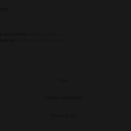
Edition
Exclusive
količina
KATEGORIJE:
DUNJA
,
RAKIJA
BREND:
DESTILERIJA BLAGOJEVIĆ
Opis
Dodatne informacije
Recenzije (0)