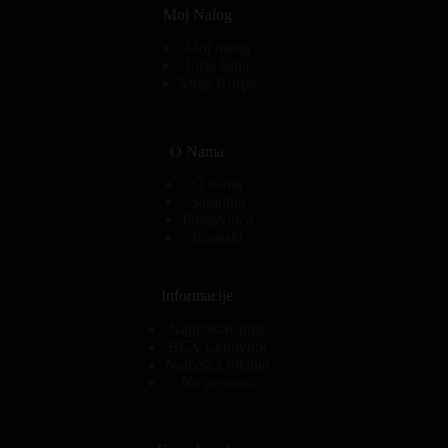
Moj Nalog
Moj nalog
Lista želja
Moja Korpa
O Nama
O nama
Saradnja
Prodavnica
Kontakt
Informacije
Najprodavanije
BEX Cenovnik
Najčešća Pitanja
Na popustu