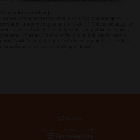
Preporuka za serviranje
Da bi se u potpunosti osetila magija koju nosi, preporučuje se
serviranje na sobnoj temperaturi (18°C-20°C). Odlično se uklapa uz
zrele sireve, orašaste plodove ili kao luksuzan pratilac uz kolače sa
jabukama i cimetom. Ukoliko tražite poklon koji ostavlja snažan
utisak, Nasleđe Dunja Edition Exclusive na portalu Rakije i Vina je
nepogrešiv izbor za svakog istinskog hedonistu.
Dostava
Isporuka na teritoriji cele Srbije.
SIgurna kupovina