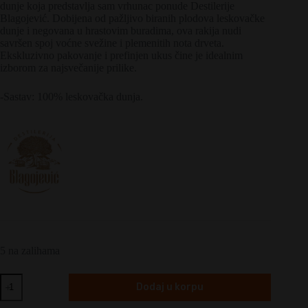
dunje koja predstavlja sam vrhunac ponude Destilerije
Blagojević. Dobijena od pažljivo biranih plodova leskovačke
dunje i negovana u hrastovim buradima, ova rakija nudi
savršen spoj voćne svežine i plemenitih nota drveta.
Ekskluzivno pakovanje i prefinjen ukus čine je idealnim
izborom za najsvečanije prilike.
-Sastav: 100% leskovačka dunja.
5 na zalihama
Blagojević
Dodaj u korpu
Nasleđe
Dunja