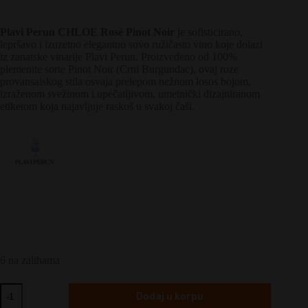
Plavi Perun CHLOE Rosé Pinot Noir
je sofisticirano,
lepršavo i izuzetno elegantno suvo ružičasto vino koje dolazi
iz zanatske vinarije Plavi Perun. Proizvedeno od 100%
plemenite sorte Pinot Noir (Crni Burgundac), ovaj roze
provansalskog stila osvaja prelepom nežnom losos bojom,
izraženom svežinom i upečatljivom, umetnički dizajniranom
etiketom koja najavljuje raskoš u svakoj čaši.
6 na zalihama
Plavi
Dodaj u korpu
Perun