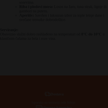
sosevima.
Riba i plodovi mora:
Losos na žaru, tuna steak, lignje ili
gambori na puteru.
Aperitiv:
Savršen i luksuzan izbor za tople letnje dane i
svečane trenutke dobrodošlice.
Serviranje:
Obavezno služiti dobro rashlađeno na temperaturi od
8°C do 10°C
u
klasičnim čašama za bela i roze vina.
Dostava
Isporuka na teritoriji cele Srbije.
SIgurna kupovina