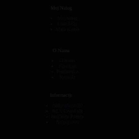
Moj Nalog
Moj nalog
Lista želja
Moja Korpa
O Nama
O nama
Saradnja
Prodavnica
Kontakt
Informacije
Najprodavanije
BEX Cenovnik
Najčešća Pitanja
Na popustu