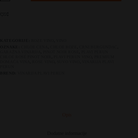
CHLOE
Rosé
Pinot
Noir
količina
KATEGORIJE:
ROZE VINO
,
VINO
OZNAKE:
CHLOE CENA
,
CHLOE ROZE
,
CRNI BURGUNDAC
,
GARAŽNA VINARIJA
,
PINOT NOIR ROSE
,
PLAVI PERUN
CHLOE ROSÉ PINOT NOIR
,
PLAVI PERUN VINO
,
PREMIUM
DOMAĆA VINA
,
ROSE VINO
,
SUVO VINO
,
VINARIJA PLAVI
PERUN
BREND:
VINARIJA PLAVI PERUN
Opis
Dodatne informacije