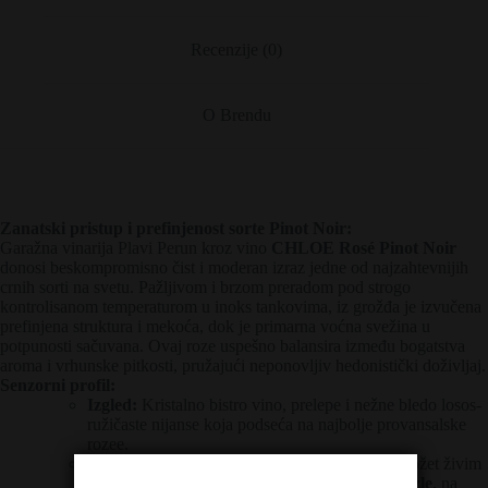
Recenzije (0)
O Brendu
Zanatski pristup i prefinjenost sorte Pinot Noir:
Garažna vinarija Plavi Perun kroz vino
CHLOE Rosé Pinot Noir
donosi beskompromisno čist i moderan izraz jedne od najzahtevnijih
crnih sorti na svetu. Pažljivom i brzom preradom pod strogo
kontrolisanom temperaturom u inoks tankovima, iz grožđa je izvučena
prefinjena struktura i mekoća, dok je primarna voćna svežina u
potpunosti sačuvana. Ovaj roze uspešno balansira između bogatstva
aroma i vrhunske pitkosti, pružajući neponovljiv hedonistički doživljaj.
Senzorni profil:
Izgled:
Kristalno bistro vino, prelepe i nežne bledo losos-
ružičaste nijanse koja podseća na najbolje provansalske
rozee.
Miris:
Intenzivan, otmen i sortno jasan buke prožet živim
aromama
šumske jagode, maline i crvene ribizle
, na