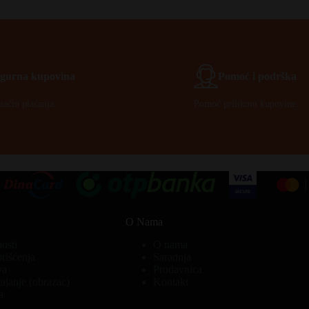
Igurna kupovina
Pomoć i podrška
način plaćanja.
Pomoć prilikom kupovine.
O Nama
nosti
O nama
orišćenja
Saradnja
va
Prodavnica
ajanje (obrazac)
Kontakt
a