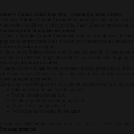
Sokolov Zamak Šmizla belo vino – Harmonija meda i citrusa
Vrhunsko
Sokolov Zamak Šmizla belo vino
predstavlja pravo osvežen
vinogradima i pažljivoj selekciji grožđa. Naziv „Šmizla“ sugeriše na ele
Senzorni profil i kompleksnost mirisa
Vizuelno,
Sokolov Zamak Šmizla belo vino
pleni svojom svetlo žutom
prepliću sa mirisom zrele dinje. Poseban pečat aromatskom kompleksu d
Ukus i završnica na nepcu
Kada se proba,
Šmizla
otkriva svoju dinamičnu prirodu. Ukusom dominir
ostavlja fini, plemeniti trag badema, što mu daje ozbiljnost i dugotrajno
Proces proizvodnje i kvalitet
Vinarija Sokolov zamak koristi savremene metode prerade kako bi se oč
istovremeno razvija bogatstvo ukusa badema i kuvane kruške u pozadin
Gastronomska preporuka
Zbog svog specifičnog profila, ovo vino je veoma zahvalno za upariva
Piletinu u sosu od badema ili narandže
Rečnu i morsku ribu na žaru
Rižoto sa plodovima mora ili povrćem
Tvrde sireve srednje zrelosti
Voćne pite sa kruškama ili jabukama
Servirajte rashlađeno na temperaturi od 10°C do 12°C. Bilo da je reč o 
Povezani proizvodi