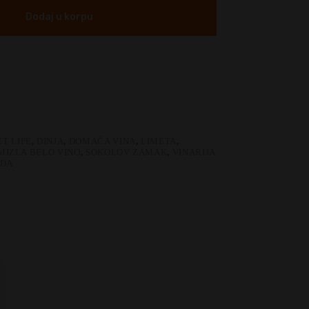
Dodaj u korpu
T LIPE
,
DINJA
,
DOMAĆA VINA
,
LIMETA
,
MIZLA BELO VINO
,
SOKOLOV ZAMAK
,
VINARIJA
EDA