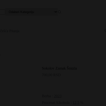
češća Pitanja
a
Sokolov Zamak Šmizla
700,00
RSD
Berba
:
2023
Procenat Alkohola
:
12,5
%