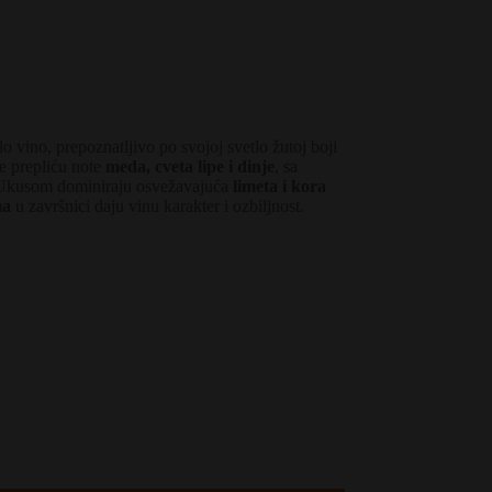
lo vino, prepoznatljivo po svojoj svetlo žutoj boji
e prepliću note
meda, cveta lipe i dinje
, sa
Ukusom dominiraju osvežavajuća
limeta i kora
ma
u završnici daju vinu karakter i ozbiljnost.