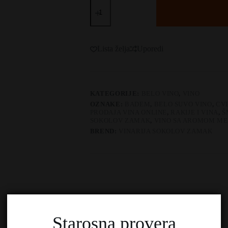
Sokolov
Zamak
Šmizla
količina
Lista želja
Uporedi
KATEGORIJE:
BELO VINO
,
VINO
OZNAKE:
BADEM
,
BELO SUVO VINO
,
CVE
PRODAJA VINA ONLINE
,
RAKIJE I VINA
,
Š
SOKOLOV ZAMAK
,
VINO SA AROMOM M
BREND:
VINARIJA SOKOLOV ZAMAK
Dodatne informacije
Recenzije (0)
O Brendu
Starosna provera