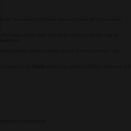
snih, ali izuzetno pitkih belih vina koja pričaju priču o sunčanim
.
 Prvi utisak donosi slatke note meda i nežnog cveta lipe, koje se
imamljivim.
idealan balans slatkim aromama sa nosa. U samoj završnici, vino
cija omogućava da
Šmizla
zadrži svoju prirodnu svežinu i hrskavost, dok
ati notu sofisticiranosti.