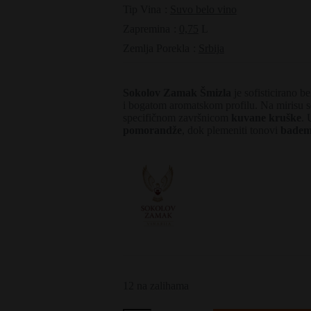
Tip Vina
:
Suvo belo vino
Zapremina
:
0,75
L
Zemlja Porekla
:
Srbija
Sokolov Zamak Šmizla
je sofisticirano be
i bogatom aromatskom profilu. Na mirisu s
specifičnom završnicom
kuvane kruške
. 
pomorandže
, dok plemeniti tonovi
bade
12 na zalihama