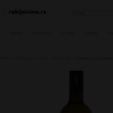
Skip
Sokolov Zamak Šmizla
Sokolov
to
Dodaj u korpu
700,00
RSD
Zamak
content
12 na zalihama
Šmizla
količina
No
results
Početna
Prodavnica
O Nama
Kontakt
Naj
Home
Prodavnica
Vino
Belo Vino
Sokolov Zamak Šmizl