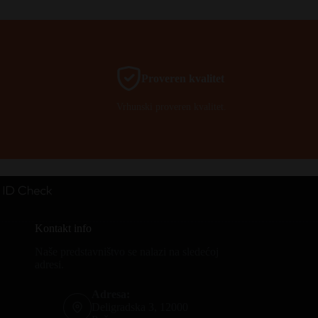
Proveren kvalitet
Vrhunski proveren kvalitet.
Kontakt info
Naše predstavništvo se nalazi na sledećoj
adresi.
Adresa:
Deligradska 3, 12000