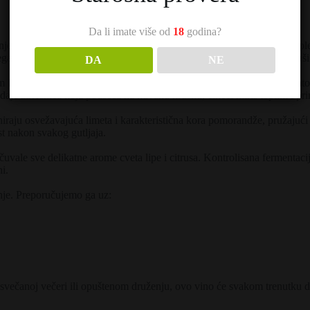
Da li imate više od
18
godina?
je iz vinarije Sokolov zamak. Ovo vino je kreirano za ljubitelje komplek
ganciju i šarm, što se u potpunosti prenosi i na sam karakter vina u čaši
DA
NE
 bojom sa kristalnim odsjajem. Na mirisu je izuzetno slojevito i bogato.
aje završnica koja podseća na kuvanu krušku, čineći miris toplim i pr
aju osvežavajuća limeta i karakteristična kora pomorandže, pružajući 
st nakon svakog gutljaja.
uvale sve delikatne arome cveta lipe i citrusa. Kontrolisana fermenta
i.
nje. Preporučujemo ga uz:
svečanoj večeri ili opuštenom druženju, ovo vino će svakom trenutku dod