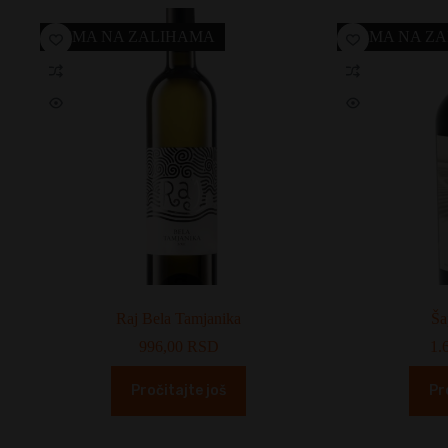
NEMA NA ZALIHAMA
NEMA NA Z
Raj Bela Tamjanika
Ša
996,00
RSD
1.
Pročitajte još
Pr