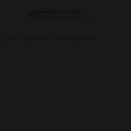
Telefon/Fax
Mobilni:
012 511 255
064 115 22 43
0,00
RSD
Prijava / Registracija
Korpa
za
kupovinu