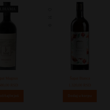
ALIHAMA
pat Magnus
Šapat Bianca
680,00
RSD
1.320,00
RSD
očitajte još
Dodaj u korpu