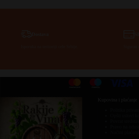
Dostava
S
Isporuka na teritoriji cele Srbije.
Siguran 
Kupovina i plaćanje
Politika privat
Opšti uslovi k
Povrat sredsta
Pravo na odust
Načini plaćanj