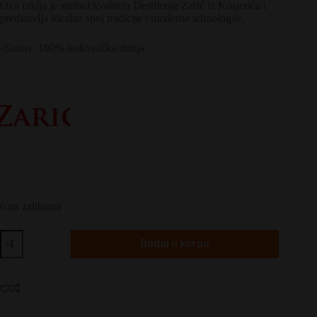
Ova rakija je simbol kvaliteta Destilerije Zarić iz Kosjerića i
predstavlja idealan spoj tradicije i moderne tehnologije.
-Sastav: 100% leskovačka dunja.
6 na zalihama
Zarić
Dodaj u korpu
Nostalgija
količina