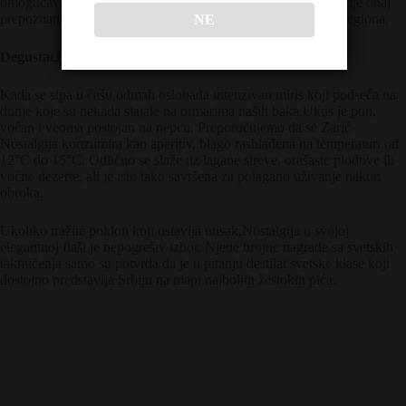
omogućava rakiji da se „smiri“, postane kristalno bistra i razvije onaj
prepoznatljivi, pitki ukus po kojem je postala poznata širom regiona.
NE
Degustacija i serviranje
Kada se sipa u čašu,odmah oslobađa intenzivan miris koji podseća na
dunje koje su nekada stajale na ormarima naših baka.Ukus je pun,
voćan i veoma postojan na nepcu. Preporučujemo da se Zarić
Nostalgija konzumira kao aperitiv, blago rashlađena na temperaturi od
12°C do 15°C. Odlično se slaže uz lagane sireve, orašaste plodove ili
voćne dezerte, ali je isto tako savršena za polagano uživanje nakon
obroka.
Ukoliko tražite poklon koji ostavlja utisak,Nostalgija u svojoj
elegantnoj flaši je nepogrešiv izbor. Njene brojne nagrade sa svetskih
takmičenja samo su potvrda da je u pitanju destilat svetske klase koji
dostojno predstavlja Srbiju na mapi najboljih žestokih pića.