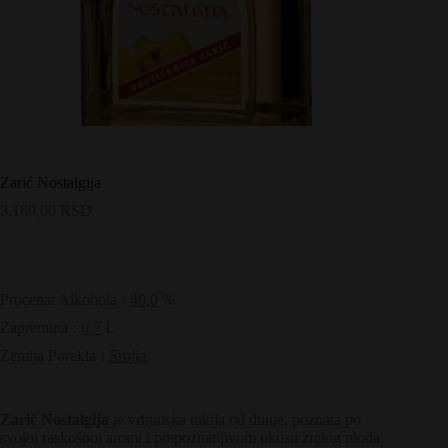
Zarić Nostalgija
3.180,00
RSD
Procenat Alkohola
:
40,0
%
Zapremina
:
0,7
L
Zemlja Porekla
:
Srbija
Zarić Nostalgija
je vrhunska rakija od dunje, poznata po
svojoj raskošnoj aromi i prepoznatljivom ukusu zrelog ploda.