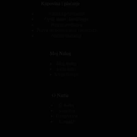
Kupovina i plaćanje
Politika privatnosti
Opšti uslovi korišćenja
Povrat sredstava
Pravo na odustajanje (obrazac)
Načini plaćanja
Moj Nalog
Moj nalog
Lista želja
Moja Korpa
O Nama
O nama
Saradnja
Prodavnica
Kontakt