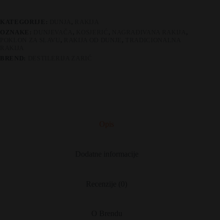
KATEGORIJE:
DUNJA
,
RAKIJA
OZNAKE:
DUNJEVAČA
,
KOSJERIĆ
,
NAGRAĐIVANA RAKIJA
,
POKLON ZA SLAVU
,
RAKIJA OD DUNJE
,
TRADICIONALNA
RAKIJA
BREND:
DESTILERIJA ZARIĆ
Opis
Dodatne informacije
Recenzije (0)
O Brendu