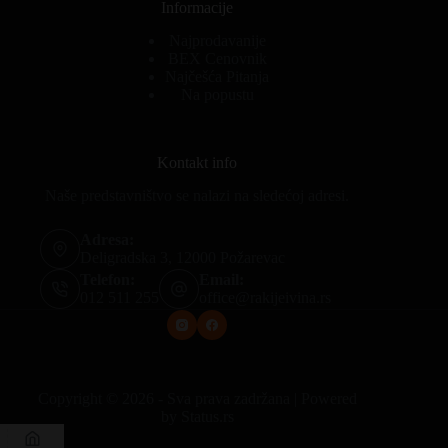
Informacije
Najprodavanije
BEX Cenovnik
Najčešća Pitanja
Na popustu
Kontakt info
Naše predstavništvo se nalazi na sledećoj adresi.
Adresa:
Deligradska 3, 12000 Požarevac
Telefon:
Email:
012 511 255
office@rakijeivina.rs
Copyright © 2026 - Sva prava zadržana | Powered
by
Status.rs