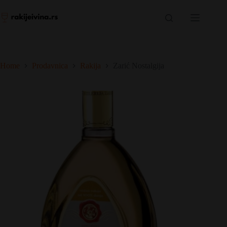
Skip
to
content
Home
Prodavnica
Rakija
Zarić Nostalgija