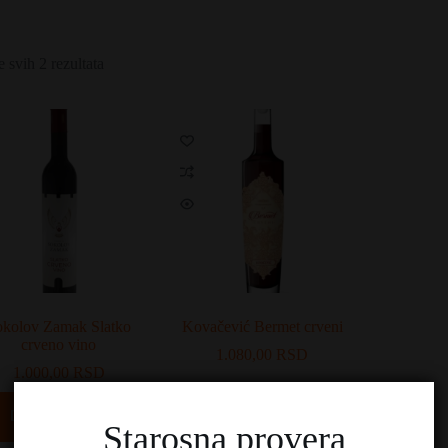
e svih 2 rezultata
okolov Zamak Slatko
Kovačević Bermet crveni
crveno vino
1.080,00
RSD
1.000,00
RSD
Dodaj u korpu
Dodaj u korpu
Starosna provera