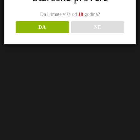
Da li imate više od
18
godina?
DA
NE