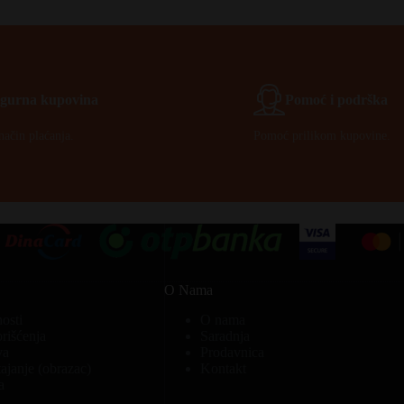
Igurna kupovina
Pomoć i podrška
način plaćanja.
Pomoć prilikom kupovine.
O Nama
nosti
O nama
orišćenja
Saradnja
va
Prodavnica
ajanje (obrazac)
Kontakt
a