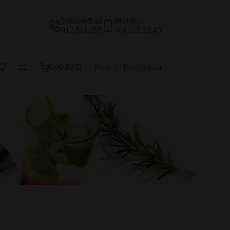
Telefon/Fax
Mobilni:
012 511 255
064 115 22 43
0,00
RSD
Prijava / Registracija
Korpa
za
kupovinu