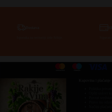
Dostava
S
Isporuka na teritoriji cele Srbije.
Siguran 
Kupovina i plaćanje
Politika privat
Opšti uslovi k
Povrat sredsta
Pravo na odust
Načini plaćanj