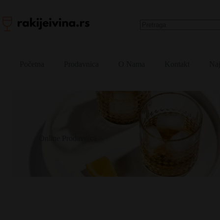
Skip
to
content
No
results
Početna
Prodavnica
O Nama
Kontakt
Naj
Online Prodavnica