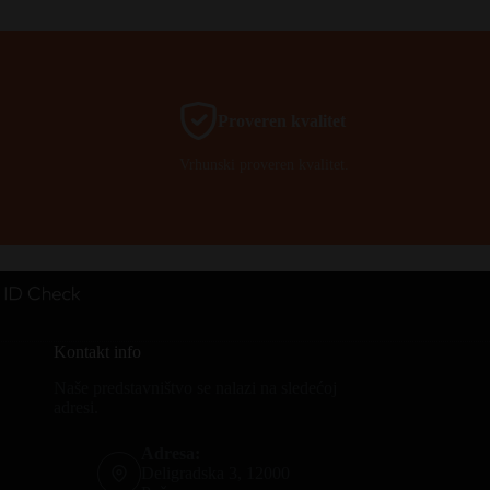
Proveren kvalitet
Vrhunski proveren kvalitet.
Kontakt info
Naše predstavništvo se nalazi na sledećoj
adresi.
Adresa:
Deligradska 3, 12000