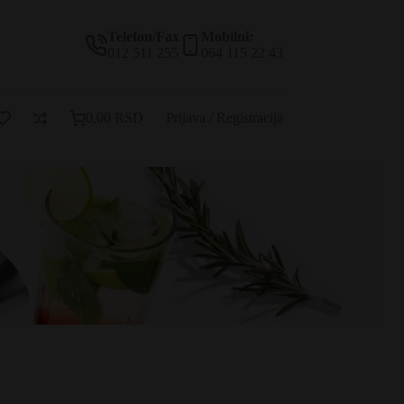
Telefon/Fax
Mobilni:
012 511 255
064 115 22 43
0,00
RSD
Prijava / Registracija
Korpa
za
kupovinu