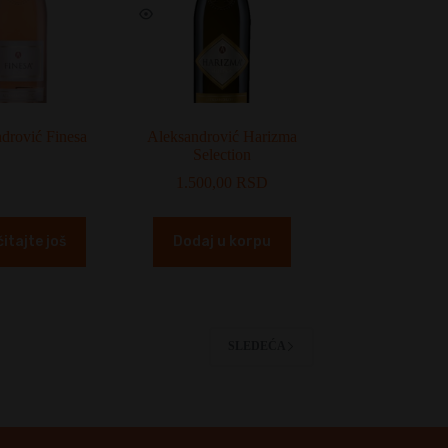
drović Finesa
Aleksandrović Harizma
Selection
1.500,00
RSD
itajte još
Dodaj u korpu
SLEDEĆA