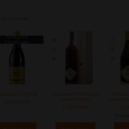
 od 32 rezultata
NEMA NA
ZALIHAMA
eksandrović Aberdar
Aleksandrović Euforija sa
Aleksan
Poklon Kutijom
Selection 
3.900,00
RSD
1.370,00
RSD
1.7
Ocenjen