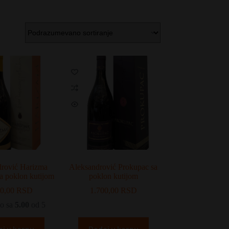
drović Harizma
Aleksandrović Prokupac sa
sa poklon kutijom
poklon kutijom
00,00
RSD
1.700,00
RSD
o sa
5.00
od 5