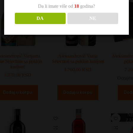
Da li imate više od
18
godina?
DA
NE
eksandrović Varijanta
Aleksandrović Vizija
Aleksandro
te Selection sa poklon
Selection sa poklon kutijom
pokl
kutijom
1.700,00
RSD
7.2
1.370,00
RSD
Ocenjen
Dodaj u korpu
Dodaj u korpu
Doda
N
ZA