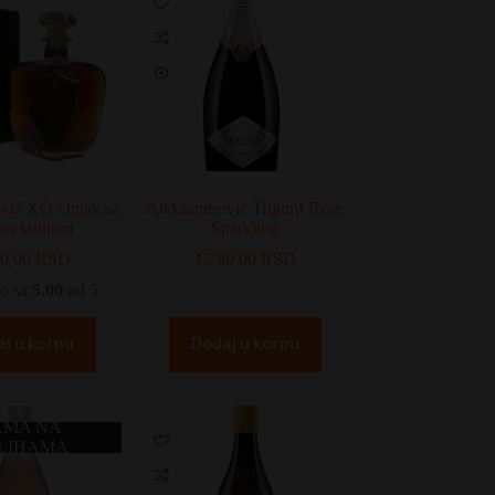
vić XO vinjak sa
Aleksandrović Trijumf Rose
on kutijom
Sparkling
00,00
RSD
1.740,00
RSD
o sa
5.00
od 5
j u korpu
Dodaj u korpu
EMA NA
LIHAMA