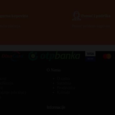
Igurna kupovina
Pomoć i podrška
način plaćanja.
Pomoć prilikom kupovine.
O Nama
nosti
O nama
orišćenja
Saradnja
va
Prodavnica
ajanje (obrazac)
Kontakt
a
Informacije