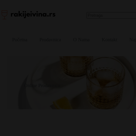
Skip
to
content
No
results
Početna
Prodavnica
O Nama
Kontakt
Naj
Online Prodavnica