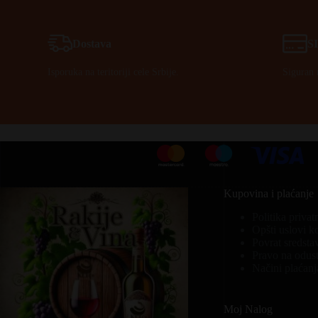
Dostava
S
Isporuka na teritoriji cele Srbije.
Siguran 
Kupovina i plaćanje
Politika privat
Opšti uslovi k
Povrat sredsta
Pravo na odust
Načini plaćanj
Moj Nalog