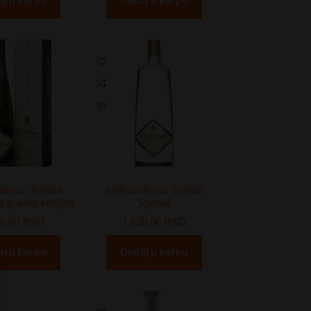
j u korpu
Dodaj u korpu
drović Trijumf
Aleksandrović Trijumf
sa poklon kutijom
Special
20,00
RSD
1.620,00
RSD
j u korpu
Dodaj u korpu