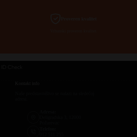
Proveren kvalitet
Vrhunski proveren kvalitet.
Kontakt info
Naše predstavništvo se nalazi na sledećoj
adresi.
Adresa:
Deligradska 3, 12000
Požarevac
Telefon:
012 511 255