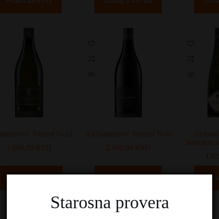
Pročitajte još
Dodaj u korpu
Doda
sandrović Trijumf Gold
Aleksandrović Trijumf Noir
Aleksan
Selection 
1.860,00
RSD
2.100,00
RSD
1.8
Dodaj u korpu
Dodaj u korpu
Doda
Starosna provera