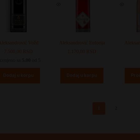
Aleksandrović Vožd
Aleksandrović Euforija
Aleksan
7.500,00
RSD
1.170,00
RSD
cenjeno sa
5.00
od 5
Dodaj u korpu
Dodaj u korpu
Proč
1
2