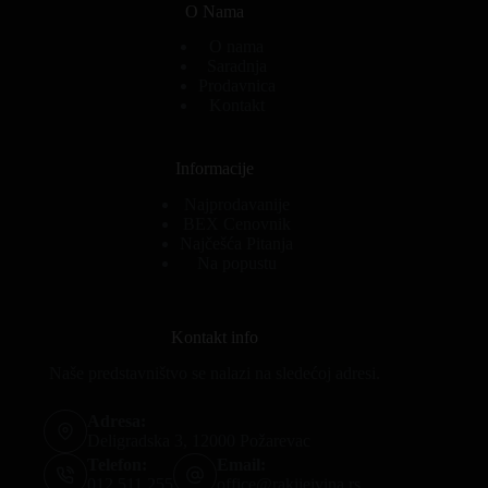
O Nama
O nama
Saradnja
Prodavnica
Kontakt
Informacije
Najprodavanije
BEX Cenovnik
Najčešća Pitanja
Na popustu
Kontakt info
Naše predstavništvo se nalazi na sledećoj adresi.
Adresa:
Deligradska 3, 12000 Požarevac
Telefon:
Email:
012 511 255
office@rakijeivina.rs