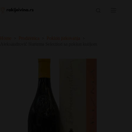
Skip
to
content
Home
Prodavnica
Poklon pakovanja
Aleksandrović Harizma Selection sa poklon kutijom