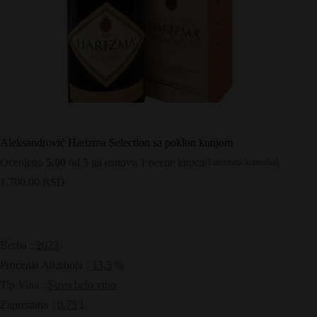
Aleksandrović Harizma Selection sa poklon kutijom
Ocenjeno
5.00
od 5 na osnovu
1
ocene kupca
(
1
recenzija korisnika)
1.700,00
RSD
Berba
:
2023
Procenat Alkohola
:
13,5
%
Tip Vina
:
Suvo belo vino
Zapremina
:
0,75
L