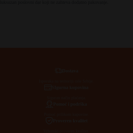
luksuzan poslovni dar koji ne zahteva dodatno pakovanje.
Dostava
Isporuka na teritoriji cele Srbije.
SIgurna kupovina
Siguran način plaćanja.
Pomoć i podrška
Pomoć prilikom kupovine.
Proveren kvalitet
Vrhunski proveren kvalitet.