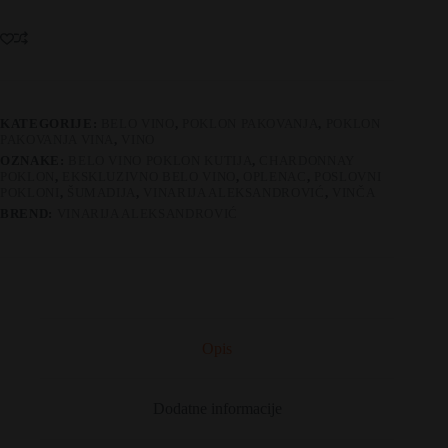
sa
poklon
kutijom
količina
KATEGORIJE:
BELO VINO
,
POKLON PAKOVANJA
,
POKLON
PAKOVANJA VINA
,
VINO
OZNAKE:
BELO VINO POKLON KUTIJA
,
CHARDONNAY
POKLON
,
EKSKLUZIVNO BELO VINO
,
OPLENAC
,
POSLOVNI
POKLONI
,
ŠUMADIJA
,
VINARIJA ALEKSANDROVIĆ
,
VINČA
BREND:
VINARIJA ALEKSANDROVIĆ
Opis
Dodatne informacije