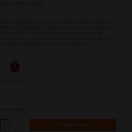
Zemlja Porekla
:
Srbija
Aleksandrović Harizma Selection 2023 sa poklon kutijom je
vrhunski Chardonnay sa Oplenca. Ovo belo vino Selection
serije odlikuje se punim, kremastim ukusom i aromama
tropskog voća. Dolazi u elegantnoj poklon kutiji, što ga čini
savršenim i spremnim darom za svaku priliku.
3 na zalihama
Aleksandrović
Dodaj u korpu
Harizma
Selection