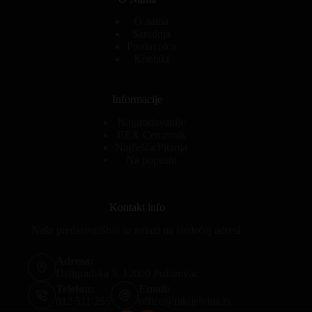
O nama
Saradnja
Prodavnica
Kontakt
Informacije
Najprodavanije
BEX Cenovnik
Najčešća Pitanja
Na popustu
Kontakt info
Naše predstavništvo se nalazi na sledećoj adresi.
Adresa:
Deligradska 3, 12000 Požarevac
Telefon:
Email:
012 511 255
office@rakijeivina.rs