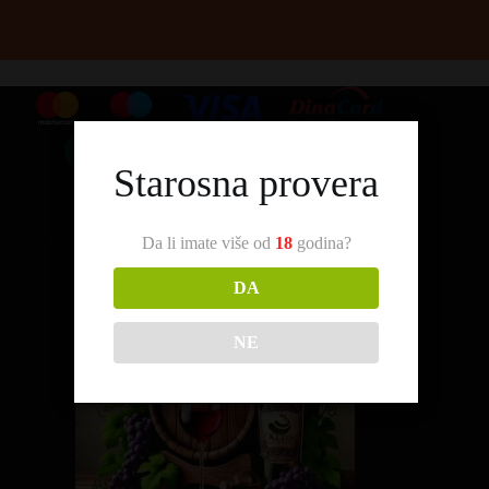
Starosna provera
Da li imate više od
18
godina?
DA
NE