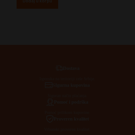
Dodaj u korpu
Dostava
Isporuka na teritoriji cele Srbije.
SIgurna kupovina
Siguran način plaćanja.
Pomoć i podrška
Pomoć prilikom kupovine.
Proveren kvalitet
Vrhunski proveren kvalitet.