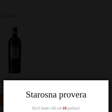
dan rezultat
tasiolo Gavi di Gavi
1.690,00
RSD
Starosna provera
Dodaj u korpu
Da li imate više od
18
godina?