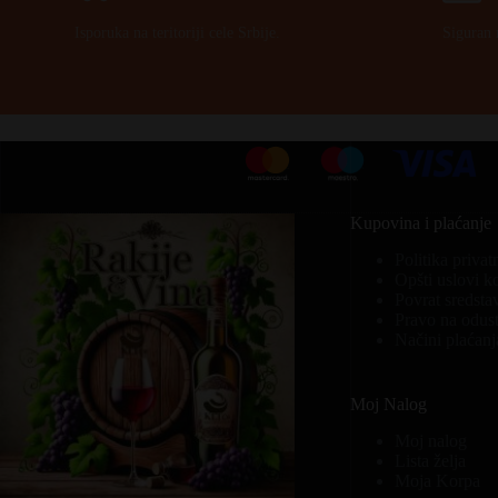
Isporuka na teritoriji cele Srbije.
Siguran 
Kupovina i plaćanje
Politika privat
Opšti uslovi k
Povrat sredsta
Pravo na odust
Načini plaćanj
Moj Nalog
Moj nalog
Lista želja
Moja Korpa