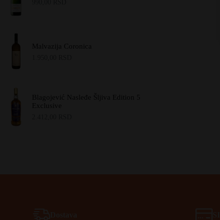
990,00
RSD
Malvazija Coronica
1.950,00
RSD
Blagojević Nasleđe Šljiva Edition 5
Exclusive
2.412,00
RSD
Dostava
S