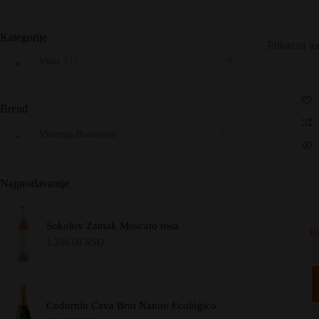
Kategorije
Prikazan je
Vino
(1)
Brend
Vinarija Batasiolo
1
Najprodavanije
Sokolov Zamak Moscato rosa
Ba
1.248,00
RSD
Codorníu Cava Brut Nature Ecológico