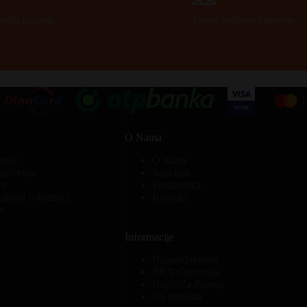
način plaćanja.
Pomoć prilikom kupovine.
O Nama
nosti
O nama
orišćenja
Saradnja
va
Prodavnica
ajanje (obrazac)
Kontakt
a
Informacije
Najprodavanije
BEX Cenovnik
Najčešća Pitanja
Na popustu