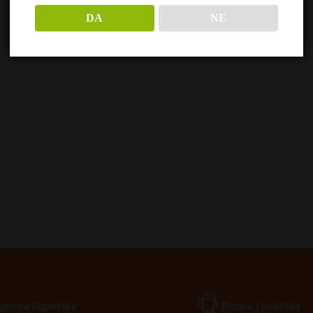
DA
NE
Igurna kupovina
Pomoć i podrška