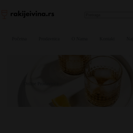
Skip
to
content
No
results
Početna
Prodavnica
O Nama
Kontakt
Naj
Online Prodavnica