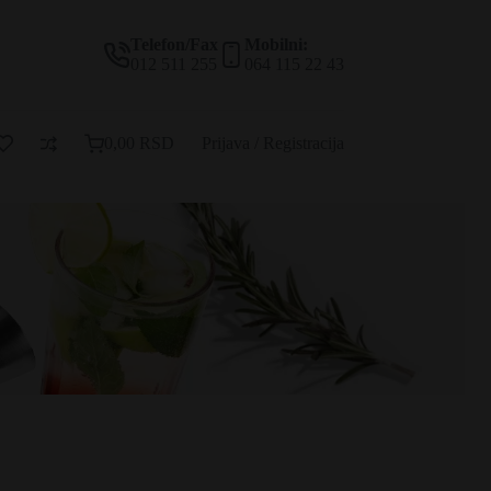
Telefon/Fax
Mobilni:
012 511 255
064 115 22 43
0,00
RSD
Prijava / Registracija
Korpa
za
kupovinu