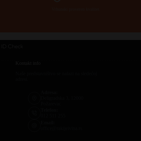
Vrhunski proveren kvalitet.
Kontakt info
Naše predstavništvo se nalazi na sledećoj
adresi.
Adresa:
Deligradska 3, 12000
Požarevac
Telefon:
012 511 255
Email:
office@rakijeivina.rs