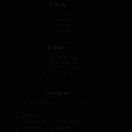
O Nama
O nama
Saradnja
Prodavnica
Kontakt
Informacije
Najprodavanije
BEX Cenovnik
Najčešća Pitanja
Na popustu
Kontakt info
Naše predstavništvo se nalazi na sledećoj adresi.
Adresa:
Deligradska 3, 12000 Požarevac
Telefon:
Email: