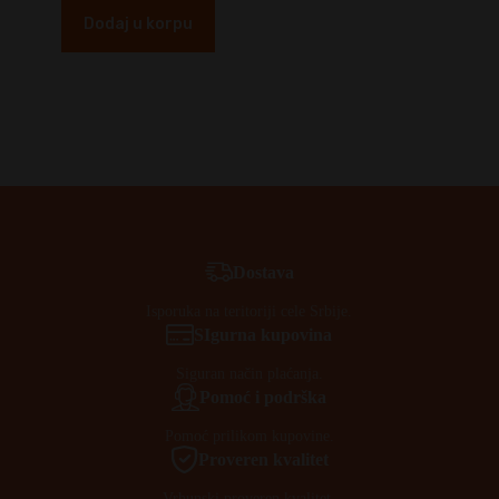
Dodaj u korpu
Dostava
Isporuka na teritoriji cele Srbije.
SIgurna kupovina
Siguran način plaćanja.
Pomoć i podrška
Pomoć prilikom kupovine.
Proveren kvalitet
Vrhunski proveren kvalitet.