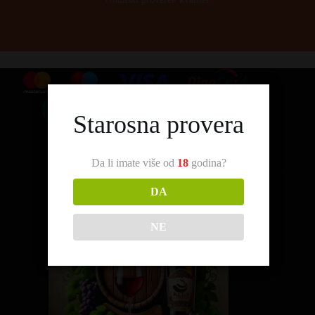
Starosna provera
Da li imate više od
18
godina?
DA
NE